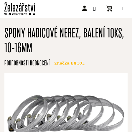
Přejít
na
SPONY HADICOVÉ NEREZ, BALENÍ 10KS,
obsah
10-16MM
Průměrné
PODROBNOSTI HODNOCENÍ
Značka:
EXTOL
hodnocení
produktu
je
0,0
z
5
hvězdiček.