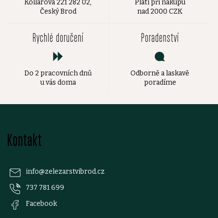
Kollárova 221 282 02,
Platí při nákupu
Český Brod
nad 2000 CZK
Rychlé doručení
Poradenství
Do 2 pracovních dnů
Odborně a laskavě
u vás doma
poradíme
Z
Kontakt
á
p
info
@
zelezarstvibrod.cz
737 781 699
a
Facebook