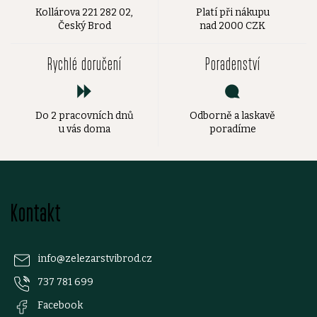
Kollárova 221 282 02,
Platí při nákupu
Český Brod
nad 2000 CZK
Rychlé doručení
Poradenství
Do 2 pracovních dnů
Odborně a laskavě
u vás doma
poradíme
Z
Kontakt
á
p
info
@
zelezarstvibrod.cz
737 781 699
a
Facebook