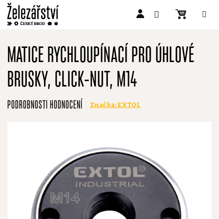
Přejít
na
MATICE RYCHLOUPÍNACÍ PRO ÚHLOVÉ
obsah
BRUSKY, CLICK-NUT, M14
Průměrné
PODROBNOSTI HODNOCENÍ
Značka:
EXTOL
hodnocení
produktu
je
0,0
z
5
hvězdiček.