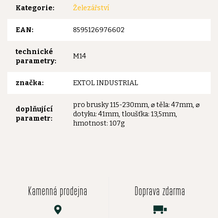
Kategorie
:
Železářství
EAN
:
8595126976602
technické
M14
parametry
:
značka
:
EXTOL INDUSTRIAL
pro brusky 115-230mm, ⌀ těla: 47mm, ⌀
doplňující
dotyku: 41mm, tloušťka: 13,5mm,
parametr
:
hmotnost: 107g
Kamenná prodejna
Doprava zdarma