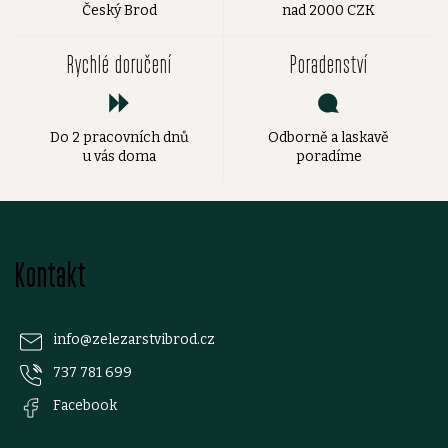
Český Brod
nad 2000 CZK
Rychlé doručení
Poradenství
Do 2 pracovních dnů
Odborně a laskavě
u vás doma
poradíme
Z
Kontakt
á
p
info
@
zelezarstvibrod.cz
737 781 699
a
Facebook
t