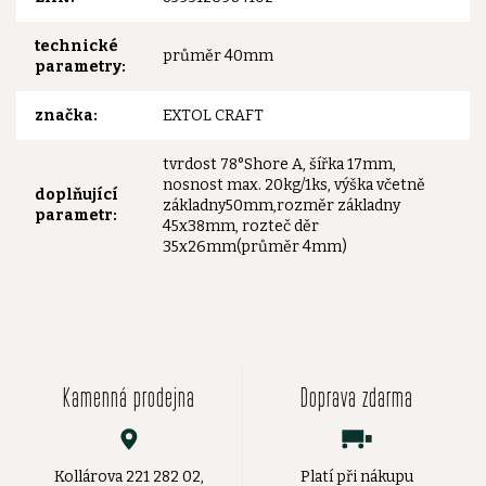
technické
průměr 40mm
parametry
:
značka
:
EXTOL CRAFT
tvrdost 78°Shore A, šířka 17mm,
nosnost max. 20kg/1ks, výška včetně
doplňující
základny50mm,rozměr základny
parametr
:
45x38mm, rozteč děr
35x26mm(průměr 4mm)
Kamenná prodejna
Doprava zdarma
Kollárova 221 282 02,
Platí při nákupu