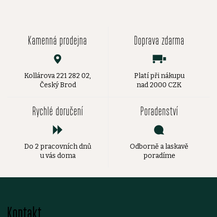
Kamenná prodejna
Doprava zdarma
Kollárova 221 282 02,
Platí při nákupu
Český Brod
nad 2000 CZK
Rychlé doručení
Poradenství
Do 2 pracovních dnů
Odborně a laskavě
u vás doma
poradíme
Z
Kontakt