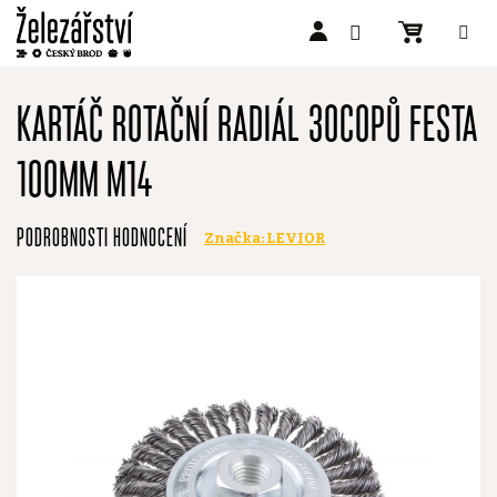
Přejít
na
KARTÁČ ROTAČNÍ RADIÁL 30COPŮ FESTA
obsah
100MM M14
Průměrné
PODROBNOSTI HODNOCENÍ
Značka:
LEVIOR
hodnocení
produktu
je
0,0
z
5
hvězdiček.