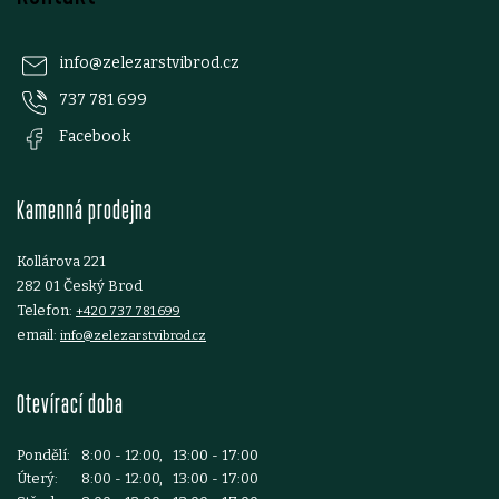
á
p
info
@
zelezarstvibrod.cz
737 781 699
a
Facebook
t
Kamenná prodejna
í
Kollárova 221
282 01 Český Brod
Telefon:
+420 737 781 699
email:
info@zelezarstvibrod.cz
Otevírací doba
Pondělí:
8:00 - 12:00, 13:00 - 17:00
Úterý:
8:00 - 12:00, 13:00 - 17:00