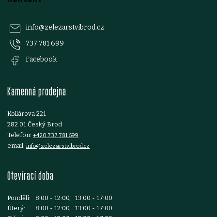
á
p
info
@
zelezarstvibrod.cz
737 781 699
a
Facebook
t
Kamenná prodejna
í
Kollárova 221
282 01 Český Brod
Telefon:
+420 737 781 699
email:
info@zelezarstvibrod.cz
Otevírací doba
Pondělí:
8:00 - 12:00, 13:00 - 17:00
Úterý:
8:00 - 12:00, 13:00 - 17:00