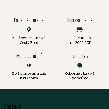
Kamenná prodejna
Doprava zdarma
Kollárova 221 282 02,
Platí při nákupu
Český Brod
nad 2000 CZK
Rychlé doručení
Poradenství
Do 2 pracovních dnů
Odborně a laskavě
u vás doma
poradíme
Z
Kontakt