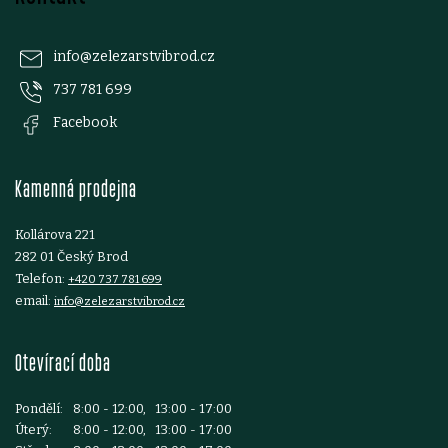
á
p
info
@
zelezarstvibrod.cz
737 781 699
a
Facebook
t
Kamenná prodejna
í
Kollárova 221
282 01 Český Brod
Telefon:
+420 737 781 699
email:
info@zelezarstvibrod.cz
Otevírací doba
Pondělí:
8:00 - 12:00, 13:00 - 17:00
Úterý:
8:00 - 12:00, 13:00 - 17:00