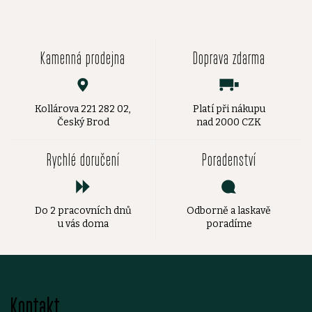
Kamenná prodejna
Doprava zdarma
Kollárova 221 282 02,
Platí při nákupu
Český Brod
nad 2000 CZK
Rychlé doručení
Poradenství
Do 2 pracovních dnů
Odborně a laskavě
u vás doma
poradíme
Z
Kontakt