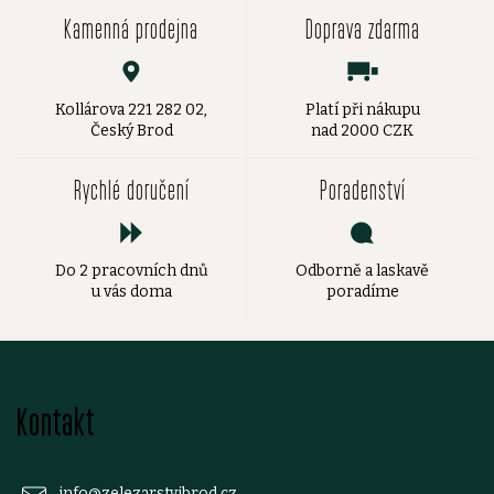
Kamenná prodejna
Doprava zdarma
Kollárova 221 282 02,
Platí při nákupu
Český Brod
nad 2000 CZK
Rychlé doručení
Poradenství
Do 2 pracovních dnů
Odborně a laskavě
u vás doma
poradíme
Z
Kontakt
á
info
@
zelezarstvibrod.cz