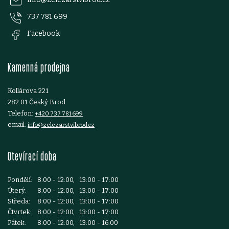
p
737 781 699
a
Facebook
t
Kamenná prodejna
í
Kollárova 221
282 01 Český Brod
Telefon:
+420 737 781 699
email:
info@zelezarstvibrod.cz
Otevírací doba
Pondělí:
8:00 - 12:00, 13:00 - 17:00
Úterý:
8:00 - 12:00, 13:00 - 17:00
Středa:
8:00 - 12:00, 13:00 - 17:00
Čtvrtek:
8:00 - 12:00, 13:00 - 17:00
Pátek:
8:00 - 12:00, 13:00 - 16:00