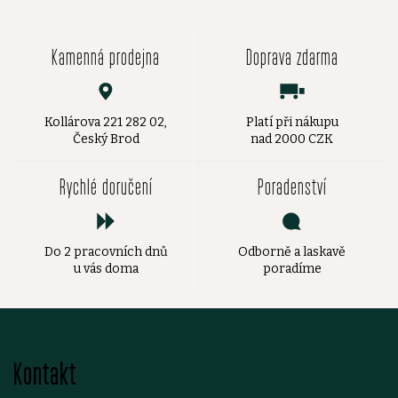
Kamenná prodejna
Doprava zdarma
Kollárova 221 282 02,
Platí při nákupu
Český Brod
nad 2000 CZK
Rychlé doručení
Poradenství
Do 2 pracovních dnů
Odborně a laskavě
u vás doma
poradíme
Z
Kontakt
á