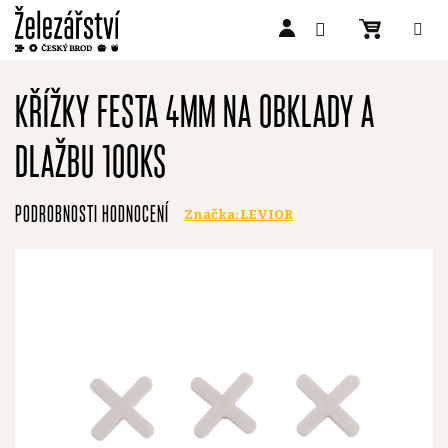
Přejít
na
KŘÍŽKY FESTA 4MM NA OBKLADY A
obsah
DLAŽBU 100KS
Průměrné
PODROBNOSTI HODNOCENÍ
Značka:
LEVIOR
hodnocení
produktu
je
0,0
z
5
hvězdiček.