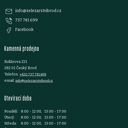
p
info
@
zelezarstvibrod.cz
737 781 699
a
Facebook
t
Kamenná prodejna
í
Kollárova 221
282 01 Český Brod
Telefon:
+420 737 781 699
email:
info@zelezarstvibrod.cz
Otevírací doba
Pondělí:
8:00 - 12:00, 13:00 - 17:00
Úterý:
8:00 - 12:00, 13:00 - 17:00
Středa:
8:00 - 12:00, 13:00 - 17:00