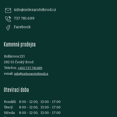
p
info
@
zelezarstvibrod.cz
737 781 699
a
Facebook
t
Kamenná prodejna
í
Kollárova 221
282 01 Český Brod
Telefon:
+420 737 781 699
email:
info@zelezarstvibrod.cz
Otevírací doba
Pondělí:
8:00 - 12:00, 13:00 - 17:00
Úterý:
8:00 - 12:00, 13:00 - 17:00
Středa:
8:00 - 12:00, 13:00 - 17:00