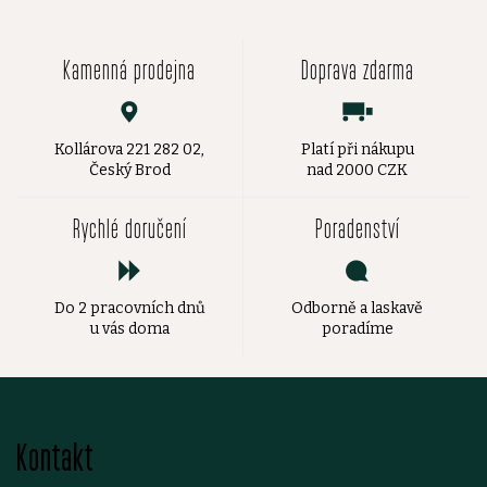
Kamenná prodejna
Doprava zdarma
Kollárova 221 282 02,
Platí při nákupu
Český Brod
nad 2000 CZK
Rychlé doručení
Poradenství
Do 2 pracovních dnů
Odborně a laskavě
u vás doma
poradíme
Z
Kontakt
á