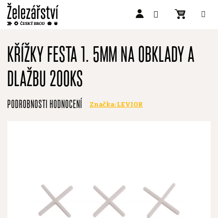
Přejít
na
KŘÍŽKY FESTA 1. 5MM NA OBKLADY A
obsah
DLAŽBU 200KS
Průměrné
PODROBNOSTI HODNOCENÍ
Značka:
LEVIOR
hodnocení
produktu
je
0,0
z
5
hvězdiček.