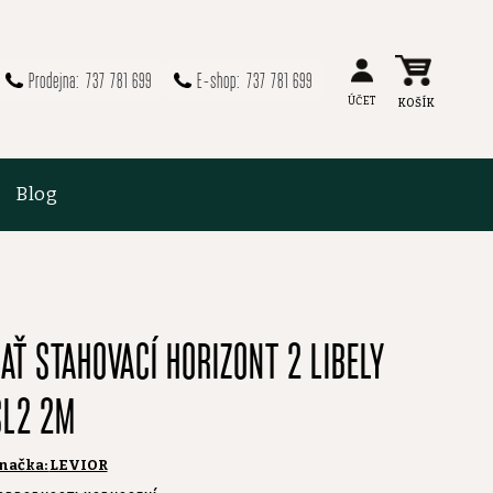
737 781 699
737 781 699
Blog
LAŤ STAHOVACÍ HORIZONT 2 LIBELY
SL2 2M
načka:
LEVIOR
růměrné