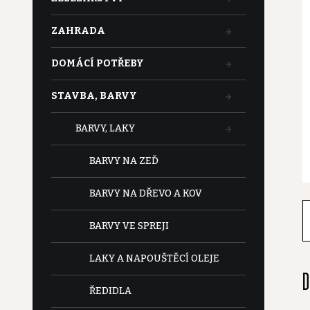
t
ZAHRADA
r
DOMÁCÍ POTŘEBY
a
STAVBA, BARVY
n
BARVY, LAKY
n
BARVY NA ZEĎ
í
BARVY NA DŘEVO A KOV
p
BARVY VE SPREJI
a
LAKY A NAPOUŠTĚCÍ OLEJE
D
n
ŘEDIDLA