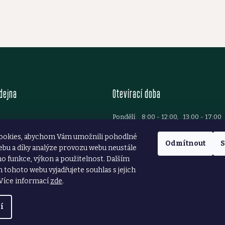
dejna
Otevírací doba
Pondělí:
8:00 - 12:00, 13:00 - 17:00
Úterý:
8:00 - 12:00, 13:00 - 17:00
Brod
ookies, abychom Vám umožnili pohodlné
Středa:
8:00 - 12:00, 13:00 - 17:00
37 781 699
Odmítnout
S
ebu a díky analýze provozu webu neustále
Čtvrtek:
8:00 - 12:00, 13:00 - 17:00
ezarstvibrod.cz
ho funkce, výkon a použitelnost. Dalším
Pátek:
8:00 - 12:00, 13:00 - 16:00
tohoto webu vyjadřujete souhlas s jejich
Sobota:
8:00 - 11:30
Více informací
zde
.
í
azena.