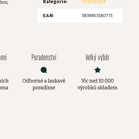
Kategorie
:
VODOVÁHY
uhou,
EAN
:
3838853180771
čení
Poradenství
Velký výběr
ních
Odborně a laskavě
Víc než 10 000
doma
poradíme
výrobků skladem