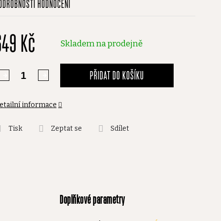
ODROBNOSTI HODNOCENÍ
odnocení
roduktu
649 Kč
,0
Skladem na prodejně
vězdiček.
PŘIDAT DO KOŠÍKU
etailní informace
Tisk
Zeptat se
Sdílet
Doplňkové parametry