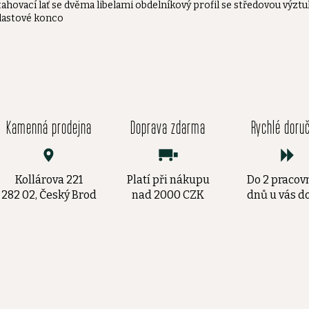
tahovací lať se dvěma libelami obdelníkový profil se středovou výzt
lastové konco
Kamenná prodejna
Doprava zdarma
Rychlé doru
Kollárova 221
Platí při nákupu
Do 2 pracov
282 02, Český Brod
nad 2000 CZK
dnů u vás 