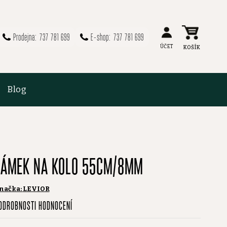
737 781 699
737 781 699
Blog
ZÁMEK NA KOLO 55CM/8MM
načka:
LEVIOR
růměrné
ODROBNOSTI HODNOCENÍ
odnocení
roduktu