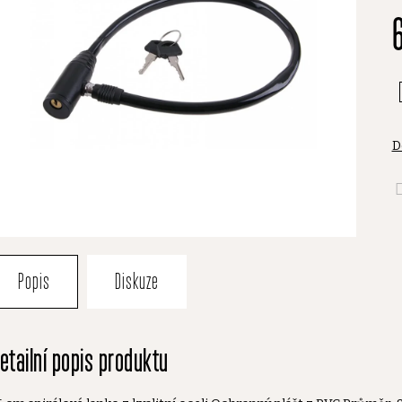
je
0
z
5
h
D
Popis
Diskuze
etailní popis produktu