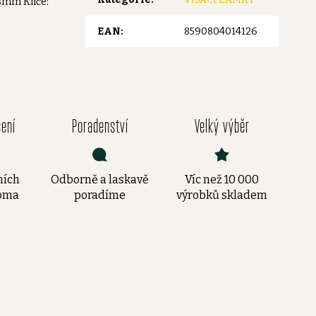
 8mm Klíče:
EAN
:
8590804014126
čení
Poradenství
Velký výběr
ních
Odborně a laskavě
Víc než 10 000
doma
poradíme
výrobků skladem