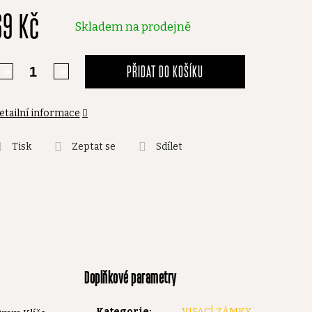
69 Kč
,0
Skladem na prodejně
vězdiček.
PŘIDAT DO KOŠÍKU
etailní informace
Tisk
Zeptat se
Sdílet
Doplňkové parametry
Kategorie
:
VISACÍ ZÁMKY