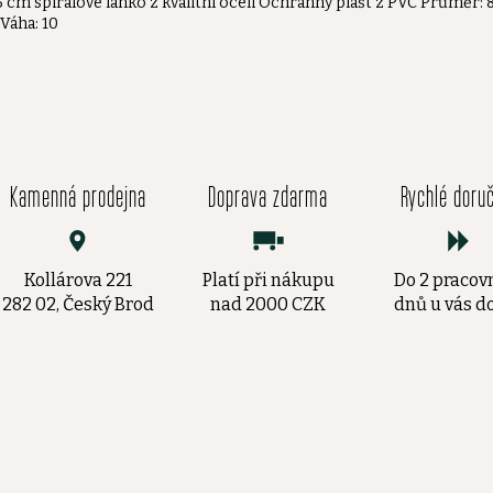
5 cm spirálové lanko z kvalitní oceli Ochranný plášt z PVC Průměr:
 Váha: 10
Kamenná prodejna
Doprava zdarma
Rychlé doru
Kollárova 221
Platí při nákupu
Do 2 pracov
282 02, Český Brod
nad 2000 CZK
dnů u vás 