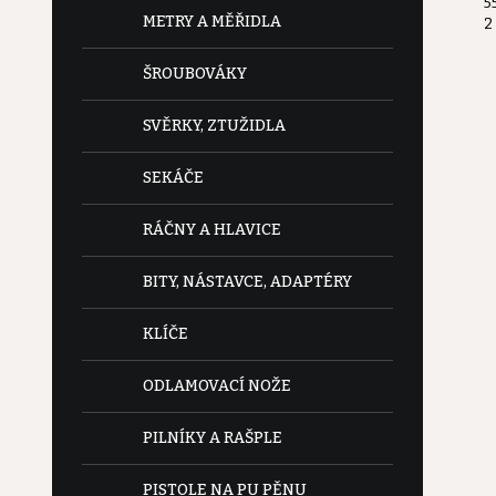
5
e
METRY A MĚŘIDLA
2
l
ŠROUBOVÁKY
SVĚRKY, ZTUŽIDLA
SEKÁČE
RÁČNY A HLAVICE
BITY, NÁSTAVCE, ADAPTÉRY
KLÍČE
ODLAMOVACÍ NOŽE
PILNÍKY A RAŠPLE
PISTOLE NA PU PĚNU