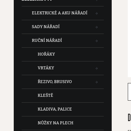
t
ELEKTRICKÉ A AKU NÁŘADÍ
r
SADY NÁŘADÍ
a
RUČNÍ NÁŘADÍ
n
HOŘÁKY
n
VRTÁKY
í
ŘEZIVO, BRUSIVO
p
KLEŠTĚ
a
KLADIVA, PALICE
D
n
NŮŽKY NA PLECH