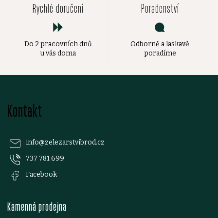
Rychlé doručení
Poradenství
Do 2 pracovních dnů
Odborně a laskavě
u vás doma
poradíme
Z
Kontakt
á
p
info
@
zelezarstvibrod.cz
737 781 699
a
Facebook
t
Kamenná prodejna
í