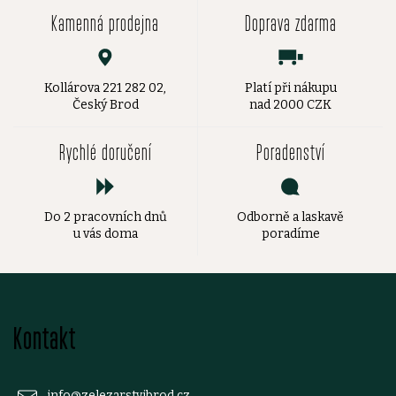
Kamenná prodejna
Doprava zdarma
Kollárova 221 282 02,
Platí při nákupu
Český Brod
nad 2000 CZK
Rychlé doručení
Poradenství
Do 2 pracovních dnů
Odborně a laskavě
u vás doma
poradíme
Z
Kontakt
á
info
@
zelezarstvibrod.cz