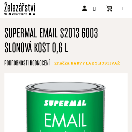
Přejít
na
SUPERMAL EMAIL S2013 6003
obsah
SLONOVÁ KOST 0,6 L
Průměrné
PODROBNOSTI HODNOCENÍ
Značka:
BARVY LAKY HOSTIVAŘ
hodnocení
produktu
je
0,0
z
5
hvězdiček.