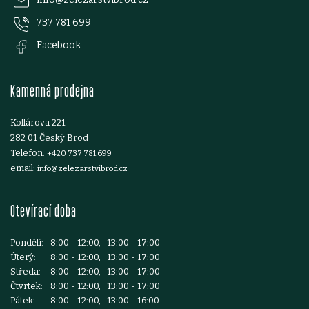
p
737 781 699
a
Facebook
t
Kamenná prodejna
í
Kollárova 221
282 01 Český Brod
Telefon:
+420 737 781 699
email:
info@zelezarstvibrod.cz
Otevírací doba
Pondělí:
8:00 - 12:00, 13:00 - 17:00
Úterý:
8:00 - 12:00, 13:00 - 17:00
Středa:
8:00 - 12:00, 13:00 - 17:00
Čtvrtek:
8:00 - 12:00, 13:00 - 17:00
Pátek:
8:00 - 12:00, 13:00 - 16:00