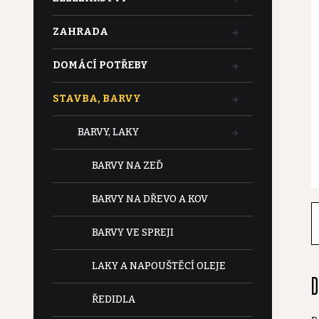
t
ZAHRADA
r
DOMÁCÍ POTŘEBY
a
STAVBA, BARVY
n
BARVY, LAKY
n
BARVY NA ZEĎ
í
BARVY NA DŘEVO A KOV
p
BARVY VE SPREJI
a
LAKY A NAPOUŠTĚCÍ OLEJE
D
n
ŘEDIDLA