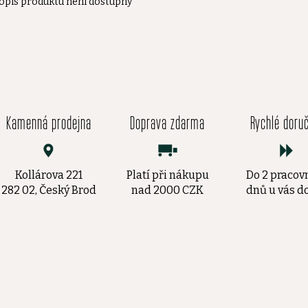
opis produktu není dostupný
Kamenná prodejna
Doprava zdarma
Rychlé doru
Kollárova 221
Platí při nákupu
Do 2 pracov
282 02, Český Brod
nad 2000 CZK
dnů u vás 