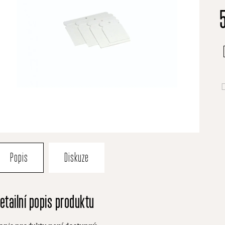
je
0
z
5
h
Popis
Diskuze
etailní popis produktu