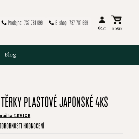
737 781 699
737 781 699
Blog
STĚRKY PLASTOVÉ JAPONSKÉ 4KS
načka:
LEVIOR
růměrné
ODROBNOSTI HODNOCENÍ
odnocení
roduktu