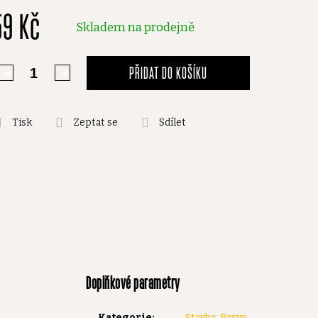
59 Kč
,0
Skladem na prodejně
vězdiček.
PŘIDAT DO KOŠÍKU
Tisk
Zeptat se
Sdílet
Doplňkové parametry
Kategorie
:
Stavba, Barvy