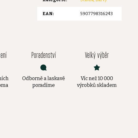
EAN
:
5907798316243
čení
Poradenství
Velký výběr
ních
Odborně a laskavě
Víc než 10 000
doma
poradíme
výrobků skladem