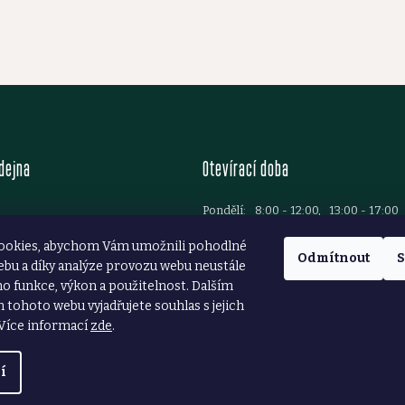
dejna
Otevírací doba
Pondělí:
8:00 - 12:00, 13:00 - 17:00
Úterý:
8:00 - 12:00, 13:00 - 17:00
Brod
ookies, abychom Vám umožnili pohodlné
Středa:
8:00 - 12:00, 13:00 - 17:00
37 781 699
Odmítnout
S
ebu a díky analýze provozu webu neustále
Čtvrtek:
8:00 - 12:00, 13:00 - 17:00
ezarstvibrod.cz
ho funkce, výkon a použitelnost. Dalším
Pátek:
8:00 - 12:00, 13:00 - 16:00
tohoto webu vyjadřujete souhlas s jejich
Sobota:
8:00 - 11:30
Více informací
zde
.
í
azena.