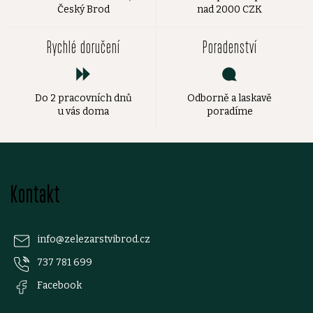
Český Brod
nad 2000 CZK
Rychlé doručení
Poradenství
Do 2 pracovních dnů
Odborně a laskavě
u vás doma
poradíme
Z
Kontakt
á
p
info
@
zelezarstvibrod.cz
737 781 699
a
Facebook
t