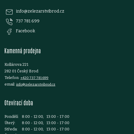
p
info
@
zelezarstvibrod.cz
737 781 699
a
Facebook
t
Kamenná prodejna
í
Kollárova 221
282 01 Český Brod
Telefon:
+420 737 781 699
email:
info@zelezarstvibrod.cz
Otevírací doba
Pondělí:
8:00 - 12:00, 13:00 - 17:00
Úterý:
8:00 - 12:00, 13:00 - 17:00
Středa:
8:00 - 12:00, 13:00 - 17:00