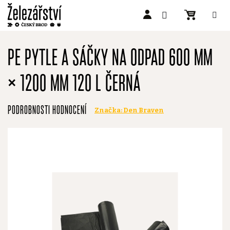
Přejít
na
PE PYTLE A SÁČKY NA ODPAD 600 MM
obsah
× 1200 MM 120 L ČERNÁ
Průměrné
PODROBNOSTI HODNOCENÍ
Značka:
Den Braven
hodnocení
produktu
je
0,0
z
5
hvězdiček.