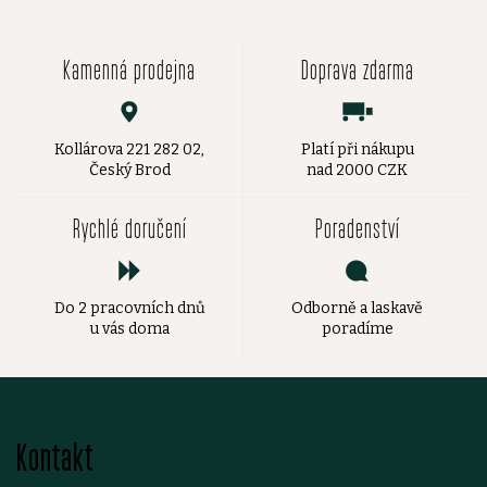
Kamenná prodejna
Doprava zdarma
Kollárova 221 282 02,
Platí při nákupu
Český Brod
nad 2000 CZK
Rychlé doručení
Poradenství
Do 2 pracovních dnů
Odborně a laskavě
u vás doma
poradíme
Z
Kontakt
á