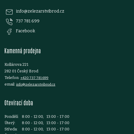
p
info
@
zelezarstvibrod.cz
737 781 699
a
Facebook
t
Kamenná prodejna
í
Kollárova 221
282 01 Český Brod
Telefon:
+420 737 781 699
email:
info@zelezarstvibrod.cz
Otevírací doba
Pondělí:
8:00 - 12:00, 13:00 - 17:00
Úterý:
8:00 - 12:00, 13:00 - 17:00
Středa:
8:00 - 12:00, 13:00 - 17:00