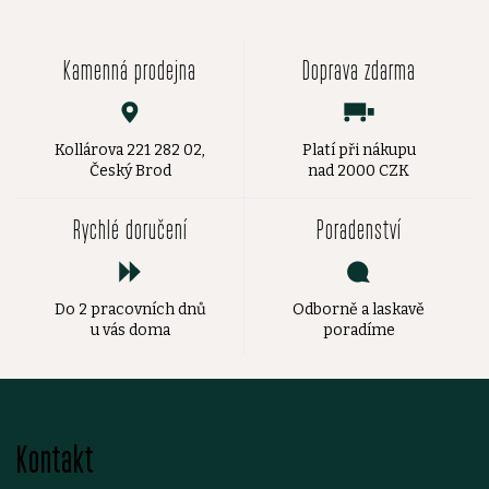
Kamenná prodejna
Doprava zdarma
Kollárova 221 282 02,
Platí při nákupu
Český Brod
nad 2000 CZK
Rychlé doručení
Poradenství
Do 2 pracovních dnů
Odborně a laskavě
u vás doma
poradíme
Z
Kontakt
á