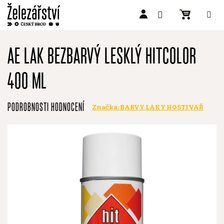
Přejít
na
AE LAK BEZBARVÝ LESKLÝ HITCOLOR
obsah
400 ML
Průměrné
PODROBNOSTI HODNOCENÍ
Značka:
BARVY LAKY HOSTIVAŘ
hodnocení
produktu
je
0,0
z
5
hvězdiček.