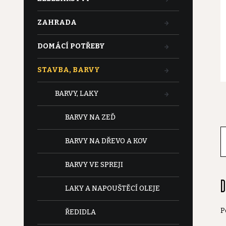
t
ZAHRADA
r
DOMÁCÍ POTŘEBY
a
STAVBA, BARVY
n
BARVY, LAKY
n
BARVY NA ZEĎ
í
BARVY NA DŘEVO A KOV
p
BARVY VE SPREJI
D
a
LAKY A NAPOUŠTĚCÍ OLEJE
n
P
ŘEDIDLA