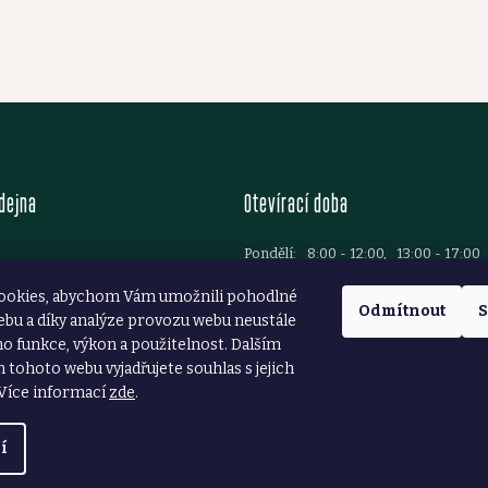
dejna
Otevírací doba
Pondělí:
8:00 - 12:00, 13:00 - 17:00
Úterý:
8:00 - 12:00, 13:00 - 17:00
Brod
ookies, abychom Vám umožnili pohodlné
Středa:
8:00 - 12:00, 13:00 - 17:00
37 781 699
Odmítnout
S
ebu a díky analýze provozu webu neustále
Čtvrtek:
8:00 - 12:00, 13:00 - 17:00
ezarstvibrod.cz
ho funkce, výkon a použitelnost. Dalším
Pátek:
8:00 - 12:00, 13:00 - 16:00
tohoto webu vyjadřujete souhlas s jejich
Sobota:
8:00 - 11:30
Více informací
zde
.
í
azena.