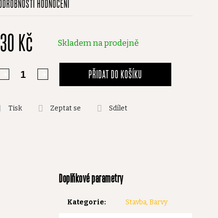
ODROBNOSTI HODNOCENÍ
odnocení
roduktu
130 Kč
,0
Skladem na prodejně
vězdiček.
PŘIDAT DO KOŠÍKU
Tisk
Zeptat se
Sdílet
Doplňkové parametry
Kategorie
:
Stavba, Barvy