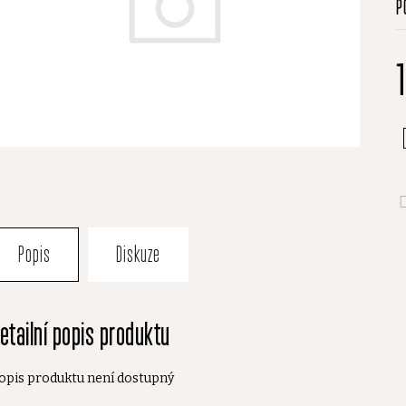
P
h
p
je
0
z
5
h
Popis
Diskuze
etailní popis produktu
opis produktu není dostupný