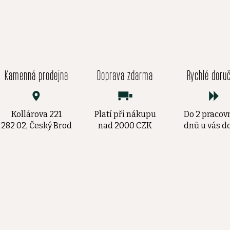
Kamenná prodejna
Doprava zdarma
Rychlé doru
Kollárova 221
Platí při nákupu
Do 2 pracov
282 02, Český Brod
nad 2000 CZK
dnů u vás 