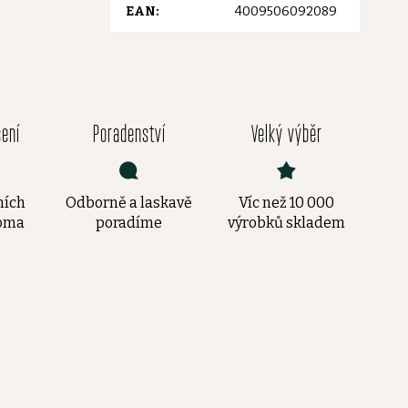
EAN
:
4009506092089
čení
Poradenství
Velký výběr
ních
Odborně a laskavě
Víc než 10 000
doma
poradíme
výrobků skladem