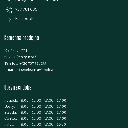
p
737 781 699
a
Facebook
t
Kamenná prodejna
í
Kollárova 221
282 01 Český Brod
Telefon:
+420 737 781 699
email:
info@zelezarstvibrod.cz
Otevírací doba
Pondělí:
8:00 - 12:00, 13:00 - 17:00
Úterý:
8:00 - 12:00, 13:00 - 17:00
Středa:
8:00 - 12:00, 13:00 - 17:00
Čtvrtek:
8:00 - 12:00, 13:00 - 17:00
Pátek:
8:00 - 12:00, 13:00 - 16:00