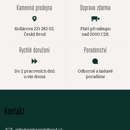
Kamenná prodejna
Doprava zdarma
Kollárova 221 282 02,
Platí při nákupu
Český Brod
nad 2000 CZK
Rychlé doručení
Poradenství
Do 2 pracovních dnů
Odborně a laskavě
u vás doma
poradíme
Z
Kontakt
á
info
@
zelezarstvibrod.cz