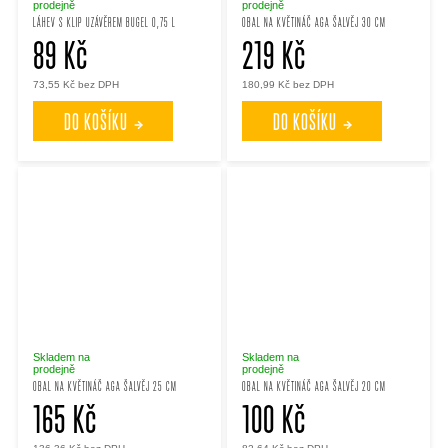
prodejně
prodejně
LÁHEV S KLIP UZÁVĚREM BUGEL 0,75 L
OBAL NA KVĚTINÁČ AGA ŠALVĚJ 30 CM
89 Kč
219 Kč
73,55 Kč bez DPH
180,99 Kč bez DPH
DO KOŠÍKU
DO KOŠÍKU
Skladem na
Skladem na
prodejně
prodejně
OBAL NA KVĚTINÁČ AGA ŠALVĚJ 25 CM
OBAL NA KVĚTINÁČ AGA ŠALVĚJ 20 CM
165 Kč
100 Kč