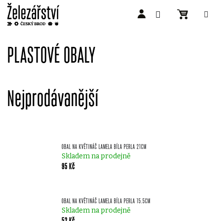
Přejít
na
PLASTOVÉ OBALY
obsah
Nejprodávanější
OBAL NA KVĚTINÁČ LAMELA BÍLA PERLA 21CM
Skladem na prodejně
95 Kč
OBAL NA KVĚTINÁČ LAMELA BÍLA PERLA 15.5CM
Skladem na prodejně
52 Kč