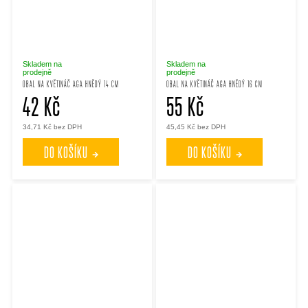
Skladem na
Skladem na
prodejně
prodejně
OBAL NA KVĚTINÁČ AGA HNĚDÝ 14 CM
OBAL NA KVĚTINÁČ AGA HNĚDÝ 16 CM
42 Kč
55 Kč
34,71 Kč bez DPH
45,45 Kč bez DPH
DO KOŠÍKU
DO KOŠÍKU