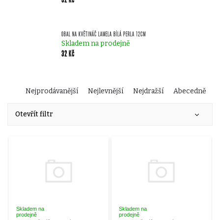
OBAL NA KVĚTINÁČ LAMELA BÍLÁ PERLA 12CM
Skladem na prodejně
32 Kč
Ř
Nejprodávanější
Nejlevnější
Nejdražší
Abecedně
V
a
Otevřít filtr
ý
z
p
e
i
n
s
í
Skladem na
Skladem na
prodejně
prodejně