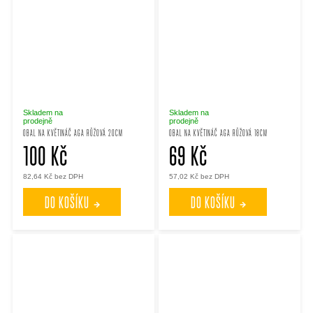
Skladem na
Skladem na
prodejně
prodejně
OBAL NA KVĚTINÁČ AGA RŮŽOVÁ 20CM
OBAL NA KVĚTINÁČ AGA RŮŽOVÁ 18CM
100 Kč
69 Kč
82,64 Kč bez DPH
57,02 Kč bez DPH
DO KOŠÍKU
DO KOŠÍKU