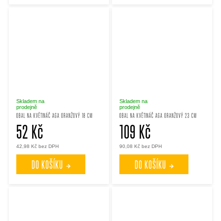
Skladem na
Skladem na
prodejně
prodejně
OBAL NA KVĚTINÁČ AGA ORANŽOVÝ 18 CM
OBAL NA KVĚTINÁČ AGA ORANŽOVÝ 23 CM
52 Kč
109 Kč
42,98 Kč bez DPH
90,08 Kč bez DPH
DO KOŠÍKU
DO KOŠÍKU