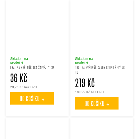
Skladem na
Skladem na
prodejně
prodejně
OBAL NA KVĚTINÁČ AGA ŠALVĚJ 12 CM
OBAL NA KVĚTINÁČ SANDY ROUND ŠEDÝ 26
CM
36 Kč
219 Kč
29,75 Kč bez DPH
180,99 Kč bez DPH
DO KOŠÍKU
DO KOŠÍKU