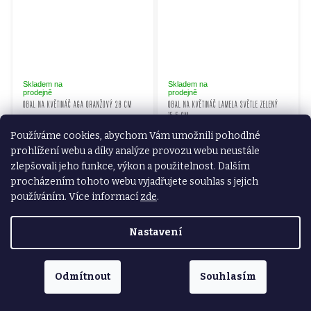
Skladem na
Skladem na
prodejně
prodejně
OBAL NA KVĚTINÁČ AGA ORANŽOVÝ 28 CM
OBAL NA KVĚTINÁČ LAMELA SVĚTLE ZELENÝ
15.5 CM
199 Kč
45 Kč
Používáme cookies, abychom Vám umožnili pohodlné
164,46 Kč bez DPH
prohlížení webu a díky analýze provozu webu neustále
37,19 Kč bez DPH
zlepšovali jeho funkce, výkon a použitelnost. Dalším
DO KOŠÍKU
DO KOŠÍKU
procházením tohoto webu vyjadřujete souhlas s jejich
používáním. Více informací
zde
.
Nastavení
Odmítnout
Souhlasím