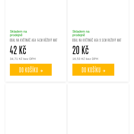
Skladem na
Skladem na
prodejně
prodejně
OBAL NA KVĚTINÁČ AGA 14CM RŮŽOVÝ MAT
OBAL NA KVĚTINÁČ AGA 9.5CM RUŽOVÝ MAT
42 Kč
20 Kč
34,71 Kč bez DPH
16,53 Kč bez DPH
DO KOŠÍKU
DO KOŠÍKU