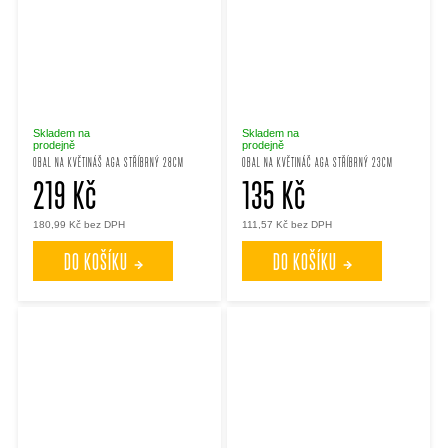
Skladem na
Skladem na
prodejně
prodejně
OBAL NA KVĚTINÁŠ AGA STŘÍBRNÝ 28CM
OBAL NA KVĚTINÁČ AGA STŘÍBRNÝ 23CM
219 Kč
135 Kč
180,99 Kč bez DPH
111,57 Kč bez DPH
DO KOŠÍKU
DO KOŠÍKU