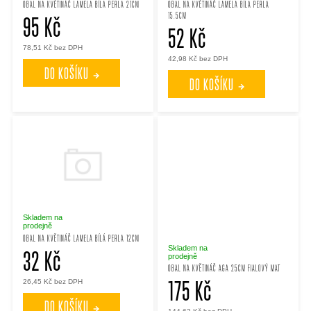
OBAL NA KVĚTINÁČ LAMELA BÍLA PERLA 21CM
OBAL NA KVĚTINÁČ LAMELA BÍLA PERLA
p
p
15.5CM
95 Kč
52 Kč
r
78,51 Kč bez DPH
r
42,98 Kč bez DPH
DO KOŠÍKU
DO KOŠÍKU
o
o
d
d
u
u
k
k
Skladem na
t
t
prodejně
OBAL NA KVĚTINÁČ LAMELA BÍLÁ PERLA 12CM
Skladem na
32 Kč
ů
prodejně
ů
OBAL NA KVĚTINÁČ AGA 25CM FIALOVÝ MAT
175 Kč
26,45 Kč bez DPH
DO KOŠÍKU