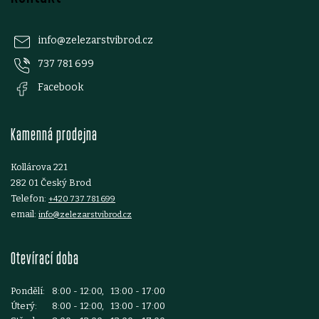
á
p
info
@
zelezarstvibrod.cz
737 781 699
a
Facebook
t
Kamenná prodejna
í
Kollárova 221
282 01 Český Brod
Telefon:
+420 737 781 699
email:
info@zelezarstvibrod.cz
Otevírací doba
Pondělí:
8:00 - 12:00, 13:00 - 17:00
Úterý:
8:00 - 12:00, 13:00 - 17:00