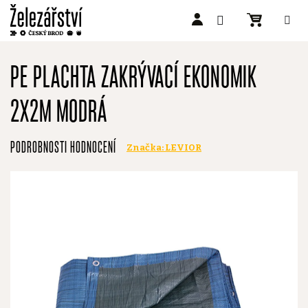
Přejít
na
PE PLACHTA ZAKRÝVACÍ EKONOMIK
obsah
2X2M MODRÁ
Průměrné
PODROBNOSTI HODNOCENÍ
Značka:
LEVIOR
hodnocení
produktu
je
0,0
z
5
hvězdiček.