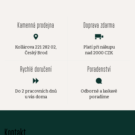
Kamenná prodejna
Doprava zdarma
Kollárova 221 282 02,
Platí při nákupu
Český Brod
nad 2000 CZK
Rychlé doručení
Poradenství
Do 2 pracovních dnů
Odborně a laskavě
u vás doma
poradíme
Z
Kontakt