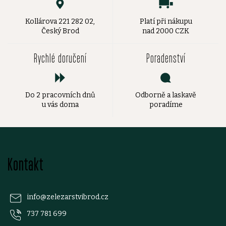
Kollárova 221 282 02,
Platí při nákupu
Český Brod
nad 2000 CZK
Rychlé doručení
Poradenství
Do 2 pracovních dnů
Odborně a laskavě
u vás doma
poradíme
Z
Kontakt
á
p
info
@
zelezarstvibrod.cz
737 781 699
a