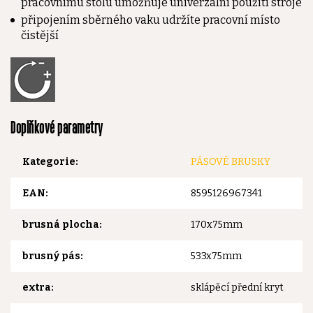
pracovnímu stolu umožňuje univerzální použití stroje
připojením sběrného vaku udržíte pracovní místo
čistější
Doplňkové parametry
Kategorie
:
PÁSOVÉ BRUSKY
EAN
:
8595126967341
brusná plocha
:
170x75mm
brusný pás
:
533x75mm
extra
:
sklápěcí přední kryt