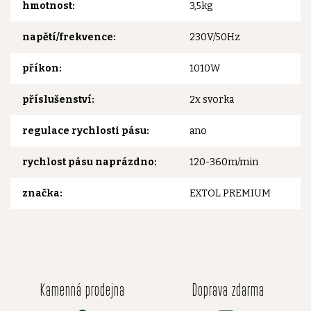
hmotnost
:
3,5kg
napětí/frekvence
:
230V/50Hz
příkon
:
1010W
příslušenství
:
2x svorka
regulace rychlosti pásu
:
ano
rychlost pásu naprázdno
:
120-360m/min
značka
:
EXTOL PREMIUM
Kamenná prodejna
Doprava zdarma