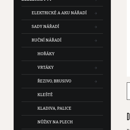
t
ELEKTRICKÉ A AKU NÁŘADÍ
r
SADY NÁŘADÍ
a
RUČNÍ NÁŘADÍ
n
HOŘÁKY
n
VRTÁKY
í
ŘEZIVO, BRUSIVO
p
KLEŠTĚ
a
KLADIVA, PALICE
D
n
NŮŽKY NA PLECH