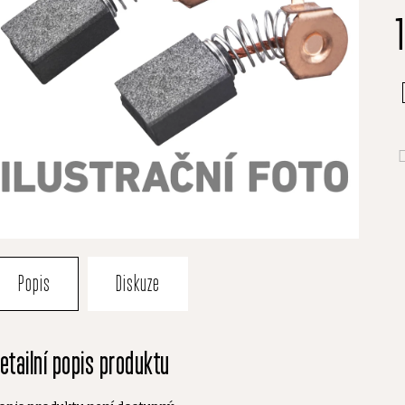
je
0
z
5
h
Popis
Diskuze
etailní popis produktu