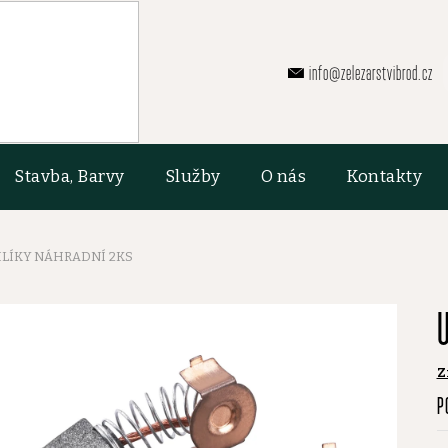
info@zelezarstvibrod.cz
Stavba, Barvy
Služby
O nás
Kontakty
LÍKY NÁHRADNÍ 2KS
Z
P
P
h
p