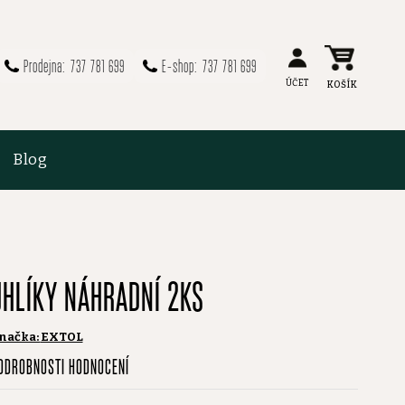
737 781 699
737 781 699
Blog
UHLÍKY NÁHRADNÍ 2KS
načka:
EXTOL
růměrné
ODROBNOSTI HODNOCENÍ
odnocení
roduktu