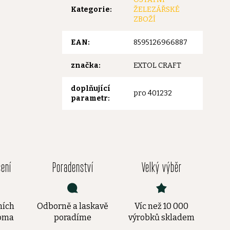
Kategorie
:
ŽELEZÁŘSKÉ
ZBOŽÍ
EAN
:
8595126966887
značka
:
EXTOL CRAFT
doplňující
pro 401232
parametr
:
čení
Poradenství
Velký výběr
ních
Odborně a laskavě
Víc než 10 000
doma
poradíme
výrobků skladem