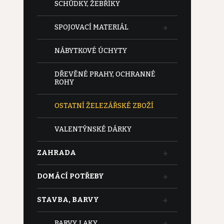
SCHŮDKY, ŽEBŘÍKY
SPOJOVACÍ MATERIÁL
NÁBYTKOVÉ ÚCHYTY
DŘEVĚNÉ PRAHY, OCHRANNÉ
ROHY
OSTATNÍ ŽELEZÁŘSKÉ ZBOŽÍ
VALENTÝNSKÉ DÁRKY
ZAHRADA
DOMÁCÍ POTŘEBY
STAVBA, BARVY
BARVY, LAKY