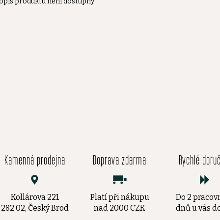
opis produktu není dostupný
Kamenná prodejna
Doprava zdarma
Rychlé doru
Kollárova 221
Platí při nákupu
Do 2 pracov
282 02, Český Brod
nad 2000 CZK
dnů u vás 