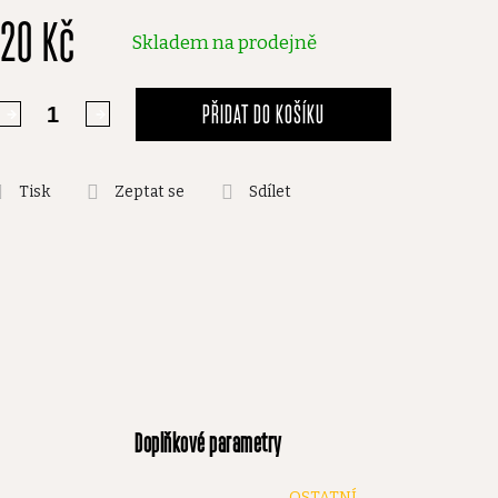
120 Kč
,0
Skladem na prodejně
vězdiček.
PŘIDAT DO KOŠÍKU
Tisk
Zeptat se
Sdílet
Doplňkové parametry
OSTATNÍ