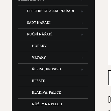
t
ELEKTRICKÉ A AKU NÁŘADÍ
r
SADY NÁŘADÍ
a
RUČNÍ NÁŘADÍ
n
HOŘÁKY
n
VRTÁKY
í
ŘEZIVO, BRUSIVO
p
KLEŠTĚ
a
KLADIVA, PALICE
D
n
NŮŽKY NA PLECH