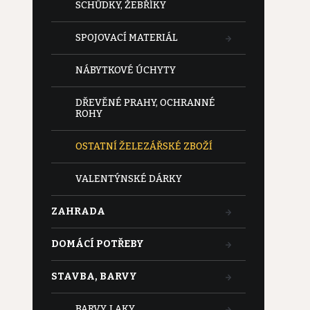
SCHŮDKY, ŽEBŘÍKY
SPOJOVACÍ MATERIÁL
NÁBYTKOVÉ ÚCHYTY
DŘEVĚNÉ PRAHY, OCHRANNÉ
ROHY
OSTATNÍ ŽELEZÁŘSKÉ ZBOŽÍ
VALENTÝNSKÉ DÁRKY
ZAHRADA
DOMÁCÍ POTŘEBY
STAVBA, BARVY
BARVY, LAKY