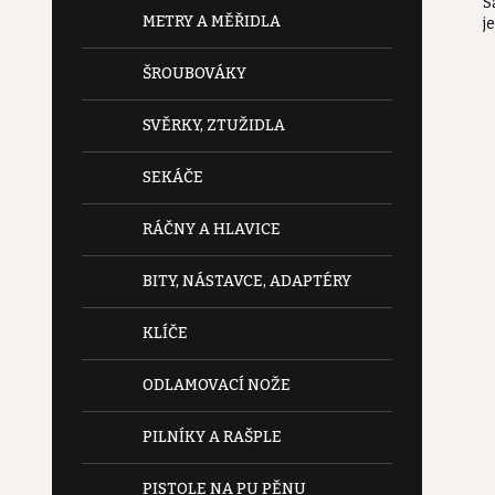
S
e
METRY A MĚŘIDLA
j
l
ŠROUBOVÁKY
SVĚRKY, ZTUŽIDLA
SEKÁČE
RÁČNY A HLAVICE
BITY, NÁSTAVCE, ADAPTÉRY
KLÍČE
ODLAMOVACÍ NOŽE
PILNÍKY A RAŠPLE
PISTOLE NA PU PĚNU