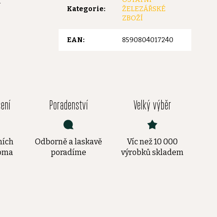
a
Kategorie
:
ŽELEZÁŘSKÉ
ZBOŽÍ
EAN
:
8590804017240
čení
Poradenství
Velký výběr
ních
Odborně a laskavě
Víc než 10 000
doma
poradíme
výrobků skladem