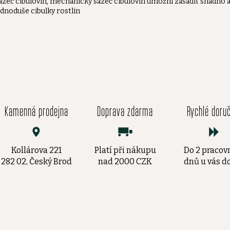
azeč cibulovin, mechanický sazeč cibulovin umožní zasadit snadno 
ednoduše cibulky rostlin
Kamenná prodejna
Doprava zdarma
Rychlé doru
Kollárova 221
Platí při nákupu
Do 2 pracov
282 02, Český Brod
nad 2000 CZK
dnů u vás 