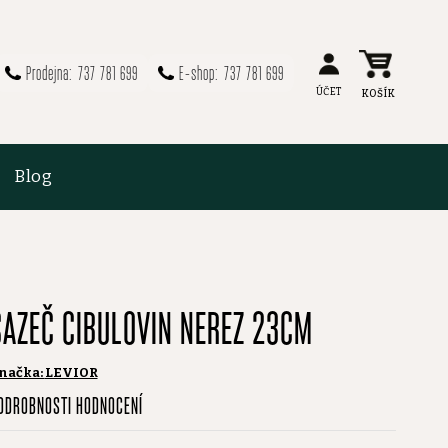
737 781 699
737 781 699
Blog
SAZEČ CIBULOVIN NEREZ 23CM
načka:
LEVIOR
růměrné
ODROBNOSTI HODNOCENÍ
odnocení
roduktu