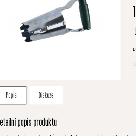
je
0
z
5
h
D
Popis
Diskuze
etailní popis produktu