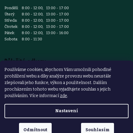
Pondělí:
8:00 - 12:00, 13:00 - 17:00
Úterý:
8:00 - 12:00, 13:00 - 17:00
Středa:
8:00 - 12:00, 13:00 - 17:00
Čtvrtek:
8:00 - 12:00, 13:00 - 17:00
Pátek:
8:00 - 12:00, 13:00 - 16:00
Sobota:
8:00 - 11:30
Důležité odkazy
Používáme cookies, abychom Vám umožnili pohodlné
prohlížení webu a díky analýze provozu webu neustále
Reklamace a vrácení zboží
zlepšovali jeho funkce, výkon a použitelnost. Dalším
Obchodní podmínky
procházením tohoto webu vyjadřujete souhlas s jejich
používáním. Více informací
zde
.
Podmínky ochrany osobních údajů
Nastavení
Copyright 2026
ŽELEZÁŘSTVÍ ČESKÝ BROD
. Všechna práva
vyhrazena.
Odmítnout
Souhlasím