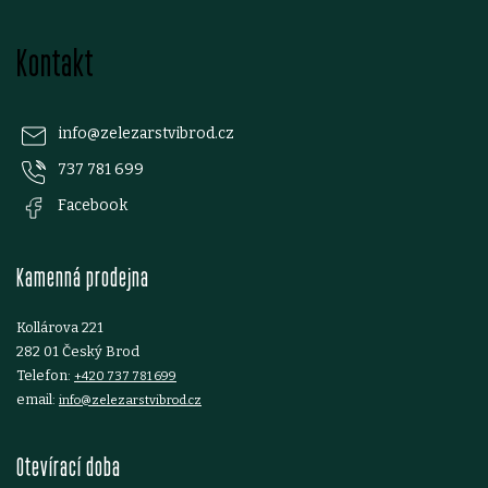
Z
Kontakt
á
p
info
@
zelezarstvibrod.cz
737 781 699
a
Facebook
t
Kamenná prodejna
í
Kollárova 221
282 01 Český Brod
Telefon:
+420 737 781 699
email:
info@zelezarstvibrod.cz
Otevírací doba