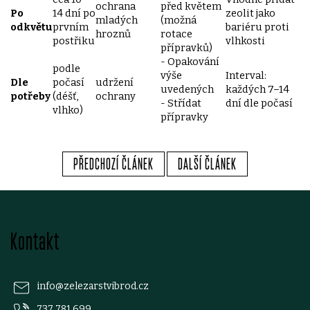
ochrana
před květem
Po
14 dní po
zeolit jako
mladých
(možná
odkvětu
prvním
bariéru proti
hroznů
rotace
postřiku
vlhkosti
přípravků)
- Opakování
podle
výše
Interval:
Dle
počasí
udržení
uvedených
každých 7–14
potřeby
(déšť,
ochrany
- Střídat
dní dle počasí
vlhko)
přípravky
PŘEDCHOZÍ ČLÁNEK
DALŠÍ ČLÁNEK
Z
Kontakt
á
p
info
@
zelezarstvibrod.cz
737 781 699