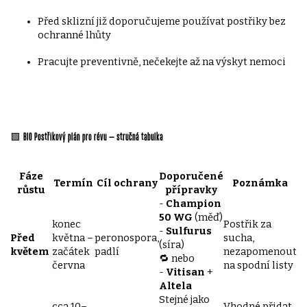
Před sklizní již doporučujeme používat postřiky bez
ochranné lhůty
Pracujte preventivně, nečekejte až na výskyt nemoci
🟩
BIO Postřikový plán pro révu – stručná tabulka
Fáze
Doporučené
Termín
Cíl ochrany
Poznámka
růstu
přípravky
-
Champion
50 WG
(měď)
konec
Postřik za
-
Sulfurus
Před
května –
peronospora,
sucha,
(síra)
květem
začátek
padlí
nezapomenout
🔁 nebo
června
na spodní listy
-
Vitisan
+
Altela
Stejné jako
cca 10–
Vhodné přidat