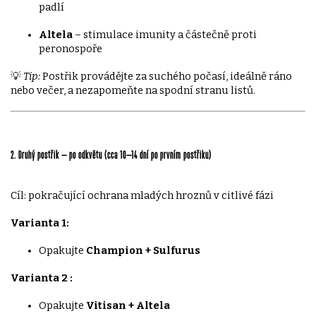
padlí
Altela
– stimulace imunity a částečně proti
peronospoře
💡
Tip:
Postřik provádějte za suchého počasí, ideálně ráno
nebo večer, a nezapomeňte na spodní stranu listů.
2. Druhý postřik – po odkvětu (cca 10–14 dní po prvním postřiku)
Cíl: pokračující ochrana mladých hroznů v citlivé fázi
Varianta 1:
Opakujte
Champion + Sulfurus
Varianta 2 :
Opakujte
Vitisan + Altela