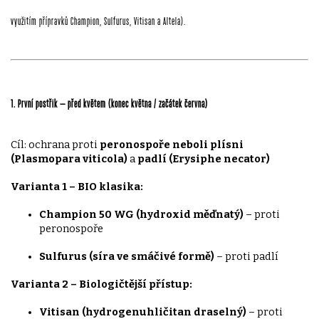
využitím přípravků Champion, Sulfurus, Vitisan a Altela).
1. První postřik – před květem (konec května / začátek června)
Cíl: ochrana proti
peronospoře neboli plísni
(Plasmopara viticola)
a
padlí (Erysiphe necator)
Varianta 1 – BIO klasika:
Champion 50 WG (hydroxid měďnatý)
– proti
peronospoře
Sulfurus (síra ve smáčivé formě)
– proti padlí
Varianta 2 – Biologičtější přístup:
Vitisan (hydrogenuhličitan draselný)
– proti