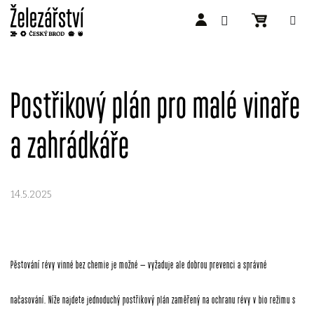
Přejít
na
obsah
Postřikový plán pro malé vinaře
a zahrádkáře
14.5.2025
Pěstování révy vinné bez chemie je možné – vyžaduje ale dobrou prevenci a správné
načasování. Níže najdete jednoduchý postřikový plán zaměřený na ochranu révy v bio režimu s