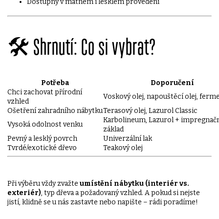
Dostupný v matném i lesklém provedení
🛠️ Shrnutí: Co si vybrat?
Potřeba
Doporučení
Chci zachovat přírodní
Voskový olej, napouštěcí olej, ferm
vzhled
Ošetření zahradního nábytku
Terasový olej, Lazurol Classic
Karbolineum, Lazurol + impregnač
Vysoká odolnost venku
základ
Pevný a lesklý povrch
Univerzální lak
Tvrdé/exotické dřevo
Teakový olej
Při výběru vždy zvažte
umístění nábytku (interiér vs.
exteriér)
, typ dřeva a požadovaný vzhled. A pokud si nejste
jistí, klidně se u nás zastavte nebo napište – rádi poradíme!