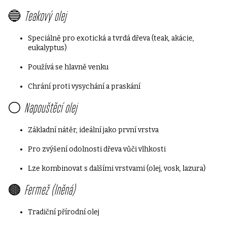
🔵
Teakový olej
Speciálně pro exotická a tvrdá dřeva (teak, akácie,
eukalyptus)
Používá se hlavně venku
Chrání proti vysychání a praskání
⚪
Napouštěcí olej
Základní nátěr, ideální jako první vrstva
Pro zvýšení odolnosti dřeva vůči vlhkosti
Lze kombinovat s dalšími vrstvami (olej, vosk, lazura)
🟤
Fermež (lněná)
Tradiční přírodní olej