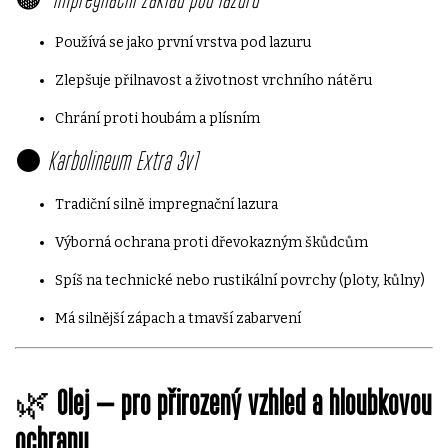
Používá se jako první vrstva pod lazuru
Zlepšuje přilnavost a životnost vrchního nátěru
Chrání proti houbám a plísním
⚫
Karbolineum Extra 3v1
Tradiční silně impregnační lazura
Výborná ochrana proti dřevokazným škůdcům
Spíš na technické nebo rustikální povrchy (ploty, kůlny)
Má silnější zápach a tmavší zabarvení
🌿
Olej – pro přirozený vzhled a hloubkovou
ochranu