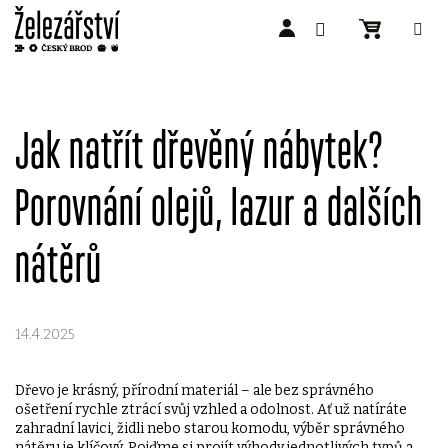
Přejít
na
obsah
Jak natřít dřevěný nábytek?
Porovnání olejů, lazur a dalších
nátěrů
14.4.2025
Dřevo je krásný, přírodní materiál – ale bez správného
ošetření rychle ztrácí svůj vzhled a odolnost. Ať už natíráte
zahradní lavici, židli nebo starou komodu, výběr správného
nátěru je klíčový. Pojďme si projít výhody jednotlivých typů a