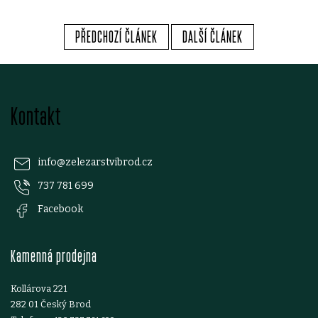
PŘEDCHOZÍ ČLÁNEK
DALŠÍ ČLÁNEK
Z
Kontakt
á
p
info
@
zelezarstvibrod.cz
737 781 699
a
Facebook
t
Kamenná prodejna
í
Kollárova 221
282 01 Český Brod