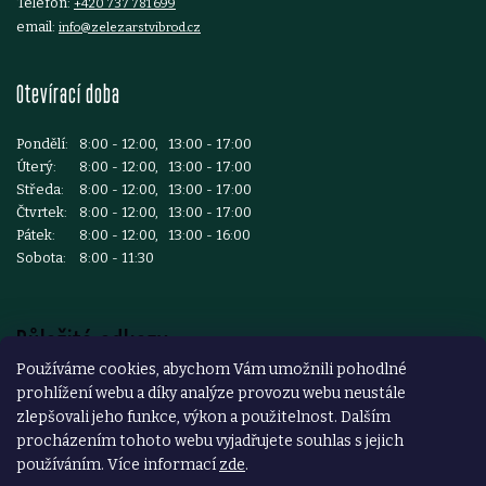
Telefon:
+420 737 781 699
email:
info@zelezarstvibrod.cz
Otevírací doba
Pondělí:
8:00 - 12:00, 13:00 - 17:00
Úterý:
8:00 - 12:00, 13:00 - 17:00
Středa:
8:00 - 12:00, 13:00 - 17:00
Čtvrtek:
8:00 - 12:00, 13:00 - 17:00
Pátek:
8:00 - 12:00, 13:00 - 16:00
Sobota:
8:00 - 11:30
Důležité odkazy
Používáme cookies, abychom Vám umožnili pohodlné
prohlížení webu a díky analýze provozu webu neustále
Reklamace a vrácení zboží
zlepšovali jeho funkce, výkon a použitelnost. Dalším
Obchodní podmínky
procházením tohoto webu vyjadřujete souhlas s jejich
používáním. Více informací
zde
.
Podmínky ochrany osobních údajů