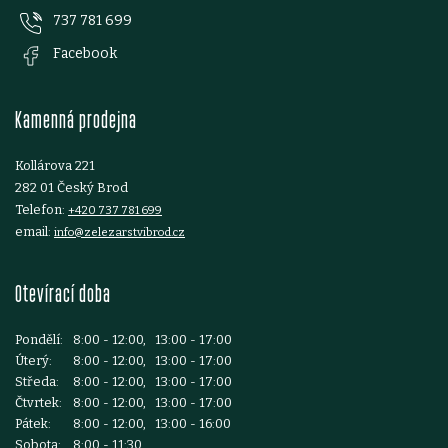
737 781 699
a
Facebook
t
Kamenná prodejna
í
Kollárova 221
282 01 Český Brod
Telefon:
+420 737 781 699
email:
info@zelezarstvibrod.cz
Otevírací doba
Pondělí:
8:00 - 12:00, 13:00 - 17:00
Úterý:
8:00 - 12:00, 13:00 - 17:00
Středa:
8:00 - 12:00, 13:00 - 17:00
Čtvrtek:
8:00 - 12:00, 13:00 - 17:00
Pátek:
8:00 - 12:00, 13:00 - 16:00
Sobota:
8:00 - 11:30