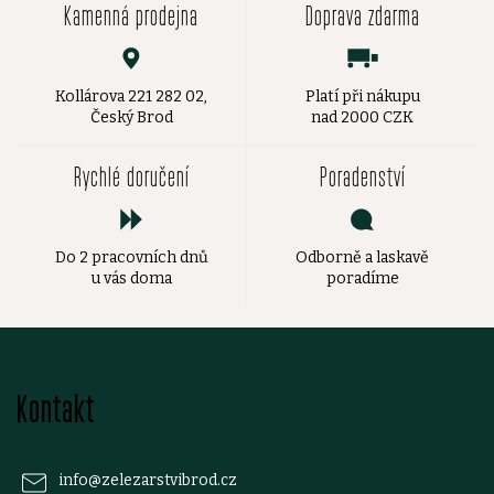
Kamenná prodejna
Doprava zdarma
Kollárova 221 282 02,
Platí při nákupu
Český Brod
nad 2000 CZK
Rychlé doručení
Poradenství
Do 2 pracovních dnů
Odborně a laskavě
u vás doma
poradíme
Z
Kontakt
á
p
info
@
zelezarstvibrod.cz