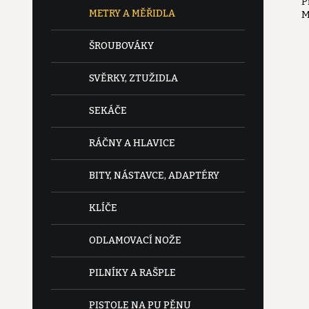
P
e
METRY A MĚŘIDLA
M
l
ŠROUBOVÁKY
SVĚRKY, ZTUŽIDLA
SEKÁČE
RÁČNY A HLAVICE
BITY, NÁSTAVCE, ADAPTÉRY
KLÍČE
ODLAMOVACÍ NOŽE
PILNÍKY A RAŠPLE
PISTOLE NA PU PĚNU