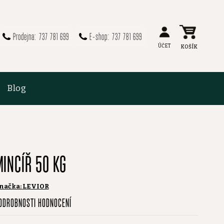
737 781 699
737 781 699
Blog
MINCÍŘ 50 KG
načka:
LEVIOR
růměrné
ODROBNOSTI HODNOCENÍ
odnocení
roduktu