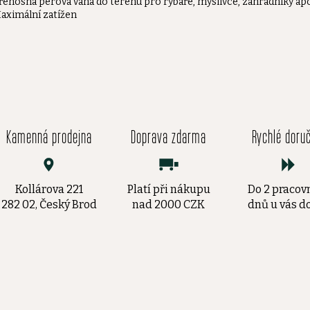
řenosná pérová váha do terénu pro rybáře, myslivce, zahradníky ap
aximální zatížen
Kamenná prodejna
Doprava zdarma
Rychlé doru
Kollárova 221
Platí při nákupu
Do 2 pracov
282 02, Český Brod
nad 2000 CZK
dnů u vás 