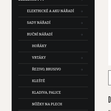
t
ELEKTRICKÉ A AKU NÁŘADÍ
r
SADY NÁŘADÍ
a
RUČNÍ NÁŘADÍ
n
HOŘÁKY
n
VRTÁKY
í
ŘEZIVO, BRUSIVO
p
KLEŠTĚ
a
KLADIVA, PALICE
D
n
NŮŽKY NA PLECH