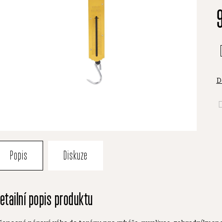
je
0
z
5
h
D
Popis
Diskuze
etailní popis produktu