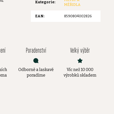
od.
Kategorie
:
MĚŘIDLA
EAN
:
8590804002826
čení
Poradenství
Velký výběr
ních
Odborně a laskavě
Víc než 10 000
doma
poradíme
výrobků skladem