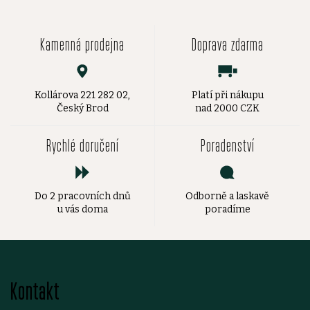
Kamenná prodejna
Doprava zdarma
Kollárova 221 282 02,
Platí při nákupu
Český Brod
nad 2000 CZK
Rychlé doručení
Poradenství
Do 2 pracovních dnů
Odborně a laskavě
u vás doma
poradíme
Z
Kontakt
á