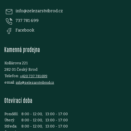
p
info
@
zelezarstvibrod.cz
737 781 699
a
Facebook
t
Kamenná prodejna
í
Kollárova 221
282 01 Český Brod
Telefon:
+420 737 781 699
email:
info@zelezarstvibrod.cz
Otevírací doba
Pondělí:
8:00 - 12:00, 13:00 - 17:00
Úterý:
8:00 - 12:00, 13:00 - 17:00
Středa:
8:00 - 12:00, 13:00 - 17:00