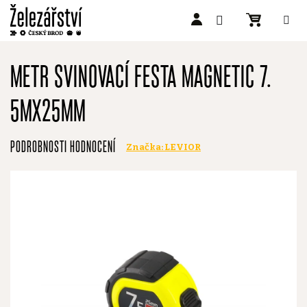
Přejít
na
METR SVINOVACÍ FESTA MAGNETIC 7.
obsah
5MX25MM
Průměrné
PODROBNOSTI HODNOCENÍ
Značka:
LEVIOR
hodnocení
produktu
je
0,0
z
5
hvězdiček.