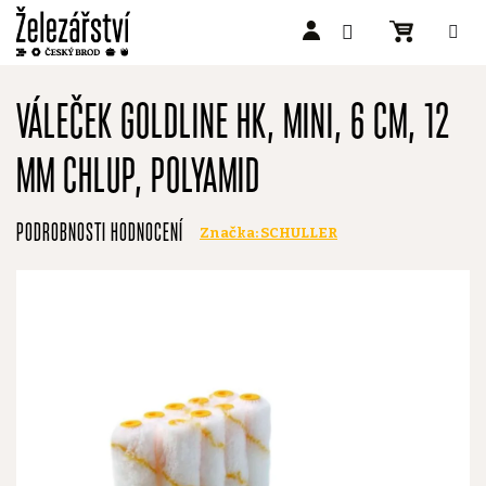
Přejít
na
VÁLEČEK GOLDLINE HK, MINI, 6 CM, 12
obsah
MM CHLUP, POLYAMID
Průměrné
PODROBNOSTI HODNOCENÍ
Značka:
SCHULLER
hodnocení
produktu
je
0,0
z
5
hvězdiček.