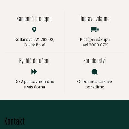
Kamenná prodejna
Doprava zdarma
Kollárova 221 282 02,
Platí při nákupu
Český Brod
nad 2000 CZK
Rychlé doručení
Poradenství
Do 2 pracovních dnů
Odborně a laskavě
u vás doma
poradíme
Z
Kontakt
á