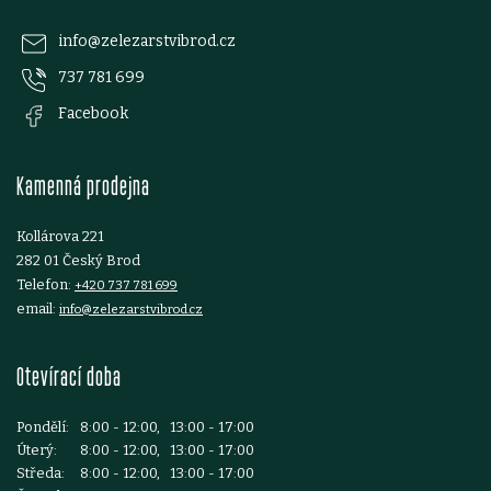
p
info
@
zelezarstvibrod.cz
737 781 699
a
Facebook
t
Kamenná prodejna
í
Kollárova 221
282 01 Český Brod
Telefon:
+420 737 781 699
email:
info@zelezarstvibrod.cz
Otevírací doba
Pondělí:
8:00 - 12:00, 13:00 - 17:00
Úterý:
8:00 - 12:00, 13:00 - 17:00
Středa:
8:00 - 12:00, 13:00 - 17:00