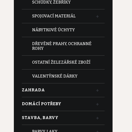
SCHŮDKY, ŽEBŘÍKY
SPOJOVACÍ MATERIÁL
NÁBYTKOVÉ ÚCHYTY
DŘEVĚNÉ PRAHY, OCHRANNÉ
ROHY
OSTATNÍ ŽELEZÁŘSKÉ ZBOŽÍ
VALENTÝNSKÉ DÁRKY
ZAHRADA
DOMÁCÍ POTŘEBY
STAVBA, BARVY
BARVY, LAKY