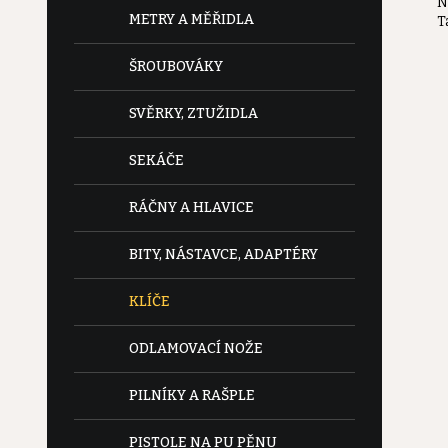
N
e
METRY A MĚŘIDLA
T
l
ŠROUBOVÁKY
SVĚRKY, ZTUŽIDLA
SEKÁČE
RÁČNY A HLAVICE
BITY, NÁSTAVCE, ADAPTÉRY
KLÍČE
ODLAMOVACÍ NOŽE
PILNÍKY A RAŠPLE
PISTOLE NA PU PĚNU