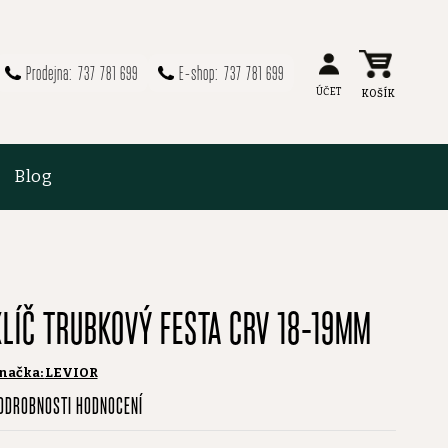
737 781 699
737 781 699
Blog
KLÍČ TRUBKOVÝ FESTA CRV 18-19MM
načka:
LEVIOR
růměrné
ODROBNOSTI HODNOCENÍ
odnocení
roduktu