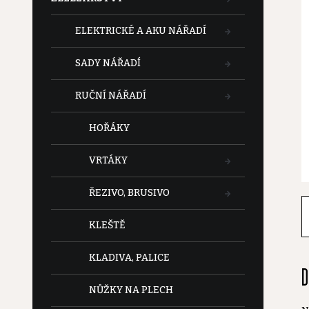
t
ELEKTRICKÉ A AKU NÁŘADÍ
r
SADY NÁŘADÍ
a
RUČNÍ NÁŘADÍ
n
HOŘÁKY
n
VRTÁKY
í
ŘEZIVO, BRUSIVO
p
KLEŠTĚ
a
KLADIVA, PALICE
D
n
NŮŽKY NA PLECH