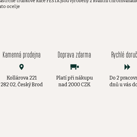
ástrčné trubkové klíče FESTA jsou vyrobeny z kvalitní chromvanadio
ato ocel je
Kamenná prodejna
Doprava zdarma
Rychlé doru
Kollárova 221
Platí při nákupu
Do 2 pracov
282 02, Český Brod
nad 2000 CZK
dnů u vás 