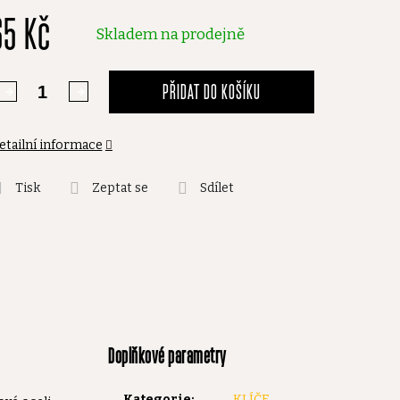
65 Kč
,0
Skladem na prodejně
vězdiček.
PŘIDAT DO KOŠÍKU
etailní informace
Tisk
Zeptat se
Sdílet
Doplňkové parametry
Kategorie
:
KLÍČE