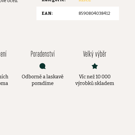
vé oceli.
EAN
:
8590804038412
čení
Poradenství
Velký výběr
ních
Odborně a laskavě
Víc než 10 000
doma
poradíme
výrobků skladem