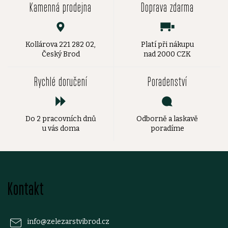
Kamenná prodejna
Doprava zdarma
Kollárova 221 282 02,
Platí při nákupu
Český Brod
nad 2000 CZK
Rychlé doručení
Poradenství
Do 2 pracovních dnů
Odborně a laskavě
u vás doma
poradíme
Z
Kontakt
á
p
info
@
zelezarstvibrod.cz