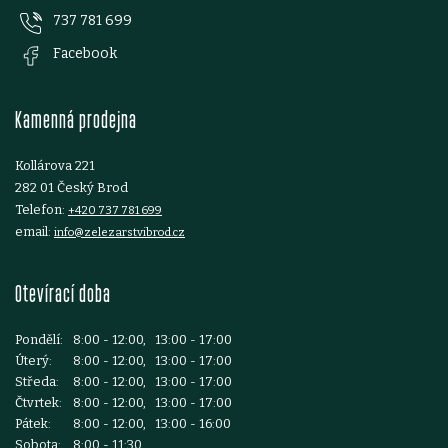
737 781 699
a
Facebook
t
Kamenná prodejna
í
Kollárova 221
282 01 Český Brod
Telefon:
+420 737 781 699
email:
info@zelezarstvibrod.cz
Otevírací doba
Pondělí:
8:00 - 12:00, 13:00 - 17:00
Úterý:
8:00 - 12:00, 13:00 - 17:00
Středa:
8:00 - 12:00, 13:00 - 17:00
Čtvrtek:
8:00 - 12:00, 13:00 - 17:00
Pátek:
8:00 - 12:00, 13:00 - 16:00
Sobota:
8:00 - 11:30