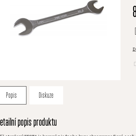
je
0
z
5
h
D
Popis
Diskuze
etailní popis produktu