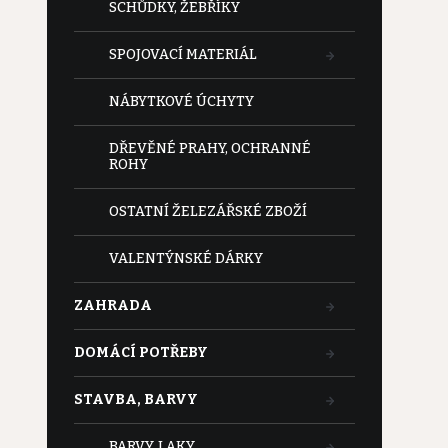
SCHŮDKY, ŽEBŘÍKY
SPOJOVACÍ MATERIÁL
NÁBYTKOVÉ ÚCHYTY
DŘEVĚNÉ PRAHY, OCHRANNÉ
ROHY
OSTATNÍ ŽELEZÁŘSKÉ ZBOŽÍ
VALENTÝNSKÉ DÁRKY
ZAHRADA
DOMÁCÍ POTŘEBY
STAVBA, BARVY
BARVY, LAKY