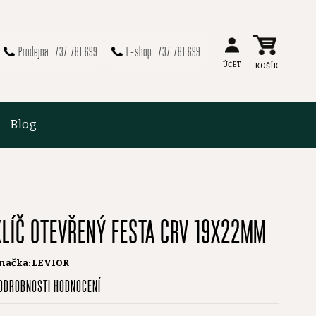
737 781 699
737 781 699
Blog
KLÍČ OTEVŘENÝ FESTA CRV 19X22MM
načka:
LEVIOR
růměrné
ODROBNOSTI HODNOCENÍ
odnocení
roduktu