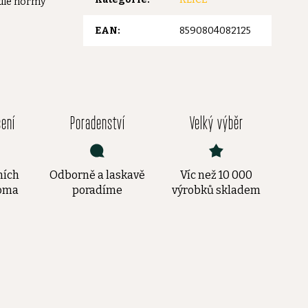
 dle normy
EAN
:
8590804082125
čení
Poradenství
Velký výběr
ních
Odborně a laskavě
Víc než 10 000
doma
poradíme
výrobků skladem