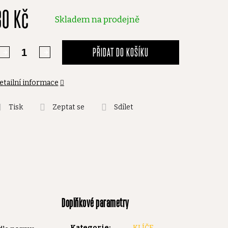
80 Kč
,0
Skladem na prodejně
vězdiček.
PŘIDAT DO KOŠÍKU
etailní informace
Tisk
Zeptat se
Sdílet
Doplňkové parametry
Kategorie
:
KLÍČE