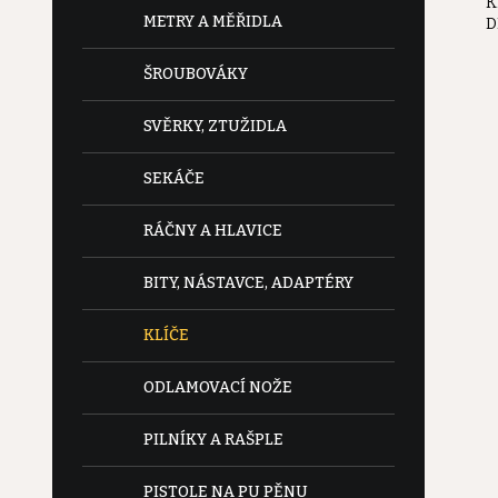
K
e
METRY A MĚŘIDLA
D
l
ŠROUBOVÁKY
SVĚRKY, ZTUŽIDLA
SEKÁČE
RÁČNY A HLAVICE
BITY, NÁSTAVCE, ADAPTÉRY
KLÍČE
ODLAMOVACÍ NOŽE
PILNÍKY A RAŠPLE
PISTOLE NA PU PĚNU