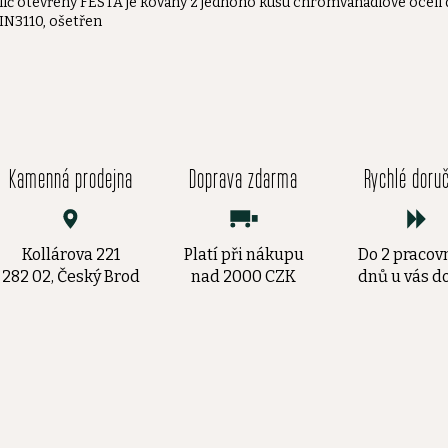
líč otevřený FESTA je kovaný z jednoho kusu chromvanadiové oceli
IN3110, ošetřen
Kamenná prodejna
Doprava zdarma
Rychlé doru
Kollárova 221
Platí při nákupu
Do 2 pracov
282 02, Český Brod
nad 2000 CZK
dnů u vás 