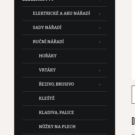
t
ELEKTRICKÉ A AKU NÁŘADÍ
r
SADY NÁŘADÍ
a
RUČNÍ NÁŘADÍ
n
HOŘÁKY
n
VRTÁKY
í
ŘEZIVO, BRUSIVO
p
KLEŠTĚ
a
KLADIVA, PALICE
D
n
NŮŽKY NA PLECH