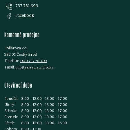
737 781 699
a
Facebook
t
Kamenná prodejna
í
Kollárova 221
282 01 Český Brod
Telefon:
+420 737 781 699
email:
info@zelezarstvibrod.cz
Otevírací doba
Pondělí:
8:00 - 12:00, 13:00 - 17:00
Úterý:
8:00 - 12:00, 13:00 - 17:00
Středa:
8:00 - 12:00, 13:00 - 17:00
Čtvrtek:
8:00 - 12:00, 13:00 - 17:00
Pátek:
8:00 - 12:00, 13:00 - 16:00
Sobota:
8:00 - 11:30