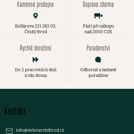
Kamenná prodejna
Doprava zdarma
Kollárova 221 282 02,
Platí při nákupu
Český Brod
nad 2000 CZK
Rychlé doručení
Poradenství
Do 2 pracovních dnů
Odborně a laskavě
u vás doma
poradíme
Z
Kontakt
á
p
info
@
zelezarstvibrod.cz