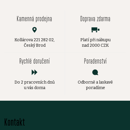
Kamenná prodejna
Doprava zdarma
Kollárova 221 282 02,
Platí při nákupu
Český Brod
nad 2000 CZK
Rychlé doručení
Poradenství
Do 2 pracovních dnů
Odborně a laskavě
u vás doma
poradíme
Z
Kontakt
á