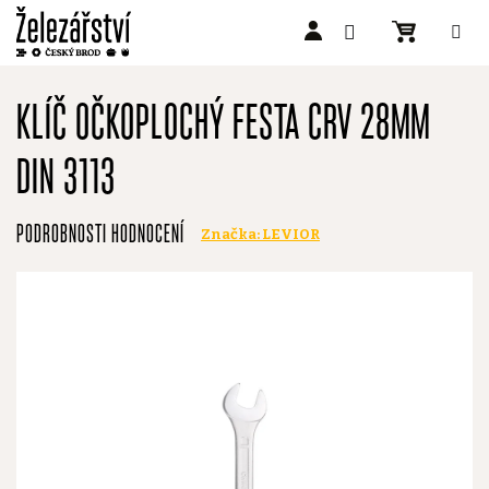
Přejít
na
KLÍČ OČKOPLOCHÝ FESTA CRV 28MM
obsah
DIN 3113
Průměrné
PODROBNOSTI HODNOCENÍ
Značka:
LEVIOR
hodnocení
produktu
je
0,0
z
5
hvězdiček.