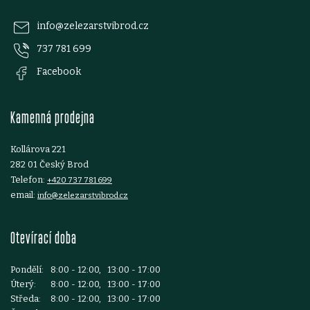
p
info
@
zelezarstvibrod.cz
737 781 699
a
Facebook
t
Kamenná prodejna
í
Kollárova 221
282 01 Český Brod
Telefon:
+420 737 781 699
email:
info@zelezarstvibrod.cz
Otevírací doba
Pondělí:
8:00 - 12:00, 13:00 - 17:00
Úterý:
8:00 - 12:00, 13:00 - 17:00
Středa:
8:00 - 12:00, 13:00 - 17:00