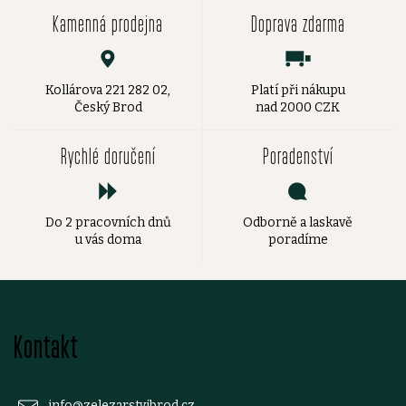
Kamenná prodejna
Doprava zdarma
Kollárova 221 282 02,
Platí při nákupu
Český Brod
nad 2000 CZK
Rychlé doručení
Poradenství
Do 2 pracovních dnů
Odborně a laskavě
u vás doma
poradíme
Z
Kontakt
á
info
@
zelezarstvibrod.cz