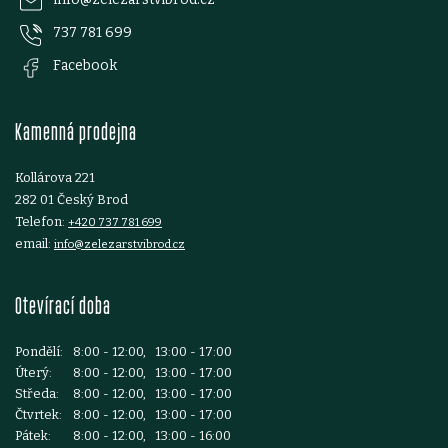
p
737 781 699
a
Facebook
t
Kamenná prodejna
í
Kollárova 221
282 01 Český Brod
Telefon:
+420 737 781 699
email:
info@zelezarstvibrod.cz
Otevírací doba
Pondělí:
8:00 - 12:00, 13:00 - 17:00
Úterý:
8:00 - 12:00, 13:00 - 17:00
Středa:
8:00 - 12:00, 13:00 - 17:00
Čtvrtek:
8:00 - 12:00, 13:00 - 17:00
Pátek:
8:00 - 12:00, 13:00 - 16:00