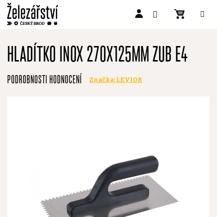
Přejít
na
HLADÍTKO INOX 270X125MM ZUB E4
obsah
Průměrné
PODROBNOSTI HODNOCENÍ
Značka:
LEVIOR
hodnocení
produktu
je
0,0
z
5
hvězdiček.