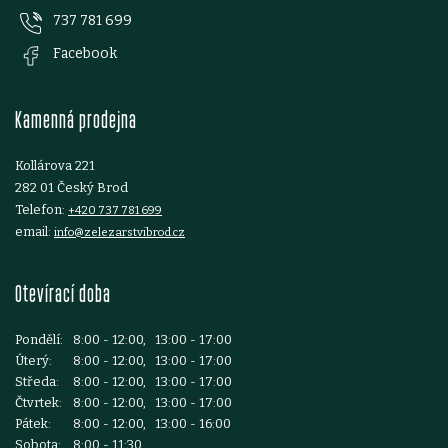
737 781 699
a
Facebook
t
Kamenná prodejna
í
Kollárova 221
282 01 Český Brod
Telefon:
+420 737 781 699
email:
info@zelezarstvibrod.cz
Otevírací doba
Pondělí:
8:00 - 12:00, 13:00 - 17:00
Úterý:
8:00 - 12:00, 13:00 - 17:00
Středa:
8:00 - 12:00, 13:00 - 17:00
Čtvrtek:
8:00 - 12:00, 13:00 - 17:00
Pátek:
8:00 - 12:00, 13:00 - 16:00
Sobota:
8:00 - 11:30