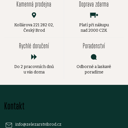
Kamenná prodejna
Doprava zdarma
Kollárova 221 282 02,
Platí při nákupu
Český Brod
nad 2000 CZK
Rychlé doručení
Poradenství
Do 2 pracovních dnů
Odborně a laskavě
u vás doma
poradíme
Z
Kontakt
á
p
info
@
zelezarstvibrod.cz