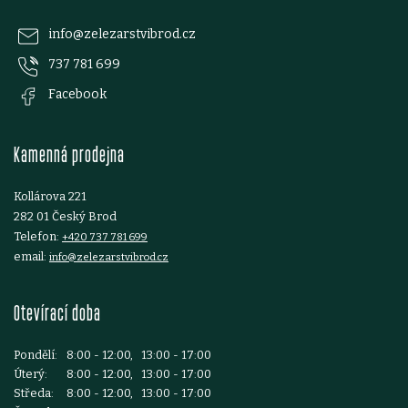
p
info
@
zelezarstvibrod.cz
737 781 699
a
Facebook
t
Kamenná prodejna
í
Kollárova 221
282 01 Český Brod
Telefon:
+420 737 781 699
email:
info@zelezarstvibrod.cz
Otevírací doba
Pondělí:
8:00 - 12:00, 13:00 - 17:00
Úterý:
8:00 - 12:00, 13:00 - 17:00
Středa:
8:00 - 12:00, 13:00 - 17:00