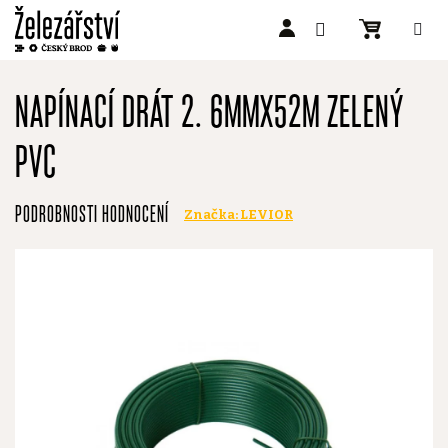
Přejít
na
NAPÍNACÍ DRÁT 2. 6MMX52M ZELENÝ
obsah
PVC
Průměrné
PODROBNOSTI HODNOCENÍ
Značka:
LEVIOR
hodnocení
produktu
je
0,0
z
5
hvězdiček.