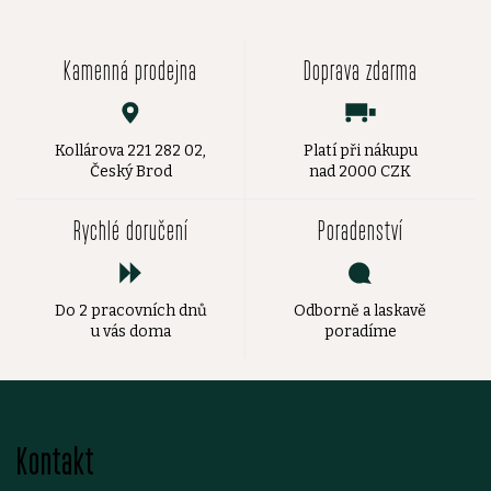
Kamenná prodejna
Doprava zdarma
Kollárova 221 282 02,
Platí při nákupu
Český Brod
nad 2000 CZK
Rychlé doručení
Poradenství
Do 2 pracovních dnů
Odborně a laskavě
u vás doma
poradíme
Z
Kontakt
á