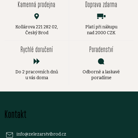
Kamenná prodejna
Doprava zdarma
Kollárova 221 282 02,
Platí při nákupu
Český Brod
nad 2000 CZK
Rychlé doručení
Poradenství
Do 2 pracovních dnů
Odborně a laskavě
u vás doma
poradíme
Z
Kontakt
á
p
info
@
zelezarstvibrod.cz