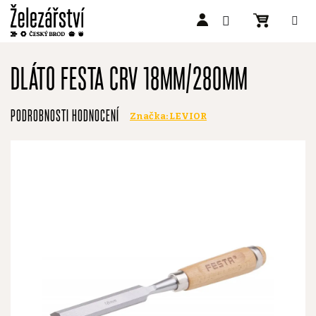
Přejít
na
DLÁTO FESTA CRV 18MM/280MM
obsah
Průměrné
PODROBNOSTI HODNOCENÍ
Značka:
LEVIOR
hodnocení
produktu
je
0,0
z
5
hvězdiček.