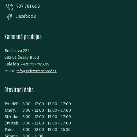
737 781 699
a
Facebook
t
Kamenná prodejna
í
Kollárova 221
282 01 Český Brod
Telefon:
+420 737 781 699
email:
info@zelezarstvibrod.cz
Otevírací doba
Pondělí:
8:00 - 12:00, 13:00 - 17:00
Úterý:
8:00 - 12:00, 13:00 - 17:00
Středa:
8:00 - 12:00, 13:00 - 17:00
Čtvrtek:
8:00 - 12:00, 13:00 - 17:00
Pátek:
8:00 - 12:00, 13:00 - 16:00
Sobota:
8:00 - 11:30